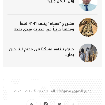
وين اليمن وين؟
مشروع "مسام" يتلف 4141 لغماً
ومخلفاً حربياً في مديرية ميدي بحجة
حريق يلتهم مسكنًا في مخيم للنازحين
بمأرب
جميع الحقوق محفوظة لـ المنتصف نت © 2012 - 2026