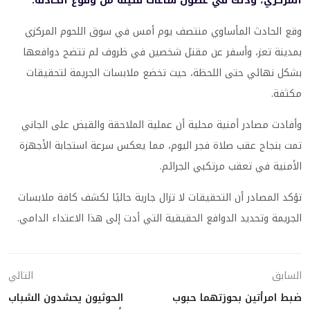
المركزي، وذلك في غضون ساعات قليلة من وقوع الحادثة.
وقع الحادث المأساوي منتصف يوم أمس في سوق اللحوم المركزي
بمدينة تعز، وأسفر عن مقتل شخصين في ظروف لم تتضح دوافعها
بشكل نهائي حتى اللحظة، حيث تخضع ملابسات الجريمة لتحقيقات
مكثفة.
وأفادت مصادر أمنية محلية أن عملية الملاحقة والقبض على الجاني
تمت بنجاح عقب صلاة فجر اليوم، مما يعكس سرعة استجابة الأجهزة
الأمنية في تعقب مرتكبي الجرائم.
تؤكد المصادر أن التحقيقات لا تزال جارية حاليًا لكشف كافة ملابسات
الجريمة وتحديد الدوافع الحقيقية التي أدت إلى هذا الاعتداء الدامي.
السابق
التالي
ضبط امرأتين بحوزتهما حبوب
الحوثيون يحشدون الشباب