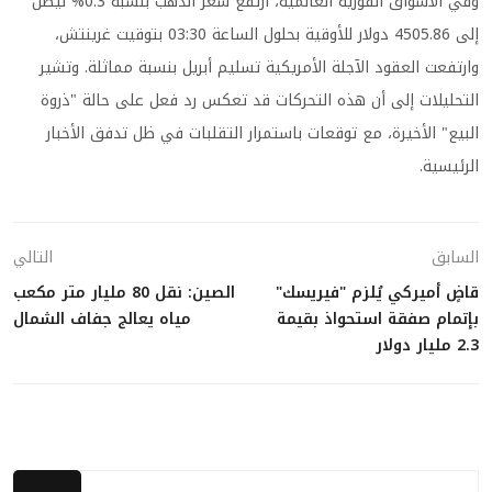
وفي الأسواق الفورية العالمية، ارتفع سعر الذهب بنسبة 0.3% ليصل
إلى 4505.86 دولار للأوقية بحلول الساعة 03:30 بتوقيت غرينتش،
وارتفعت العقود الآجلة الأمريكية تسليم أبريل بنسبة مماثلة. وتشير
التحليلات إلى أن هذه التحركات قد تعكس رد فعل على حالة "ذروة
البيع" الأخيرة، مع توقعات باستمرار التقلبات في ظل تدفق الأخبار
الرئيسية.
السابق
التالي
قاضٍ أميركي يُلزم "فيريسك"
الصين: نقل 80 مليار متر مكعب
بإتمام صفقة استحواذ بقيمة
مياه يعالج جفاف الشمال
2.3 مليار دولار