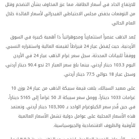
للارتفاع الحاد في أسعار الطاقة، مما عزز المخاوف بشأن التضخم وقلل
من التوقعات بخفض مجلس الاحتياطي الفيدرالي لأسعار الفائدة خلال
العام الحالي.
يُعد الذهب عنصراً استثمارياً ومجوهراتياً ذا أهمية كبيرة في السوق
الأردنية، حيث يُفضل عيار 24 قيراطاً لقيمته العالية واستقراره النسبي.
ووفقاً للبيانات المحدثة، سجل سعر غرام الذهب عيار 24 في الأردن
اليوم 103.3 دينار أردني، بينما بلغ سعر العيار 21 نحو 90.4 دينار أردني،
وسجل عيار 18 حوالي 77.5 دينار أردني.
على صعيد السبائك، بلغت قيمة سبيكة الذهب من عيار 24 بوزن 10
غرامات 1033 ديناراً، ووصل سعر سبيكة الـ 50 غراماً إلى 5165 ديناراً،
في حين قُدر سعر الكيلوغرام الواحد بـ 103,300 دينار أردني. وتعتمد
هذه الأسعار المحلية على عوامل دولية تشمل الأسعار العالمية
للأوقية والظروف الاقتصادية والجيوسياسية.