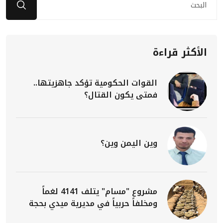
الأكثر قراءة
القوات الحكومية تؤكد جاهزيتها..
فمتى يكون القتال؟
وين اليمن وين؟
مشروع "مسام" يتلف 4141 لغماً
ومخلفاً حربياً في مديرية ميدي بحجة