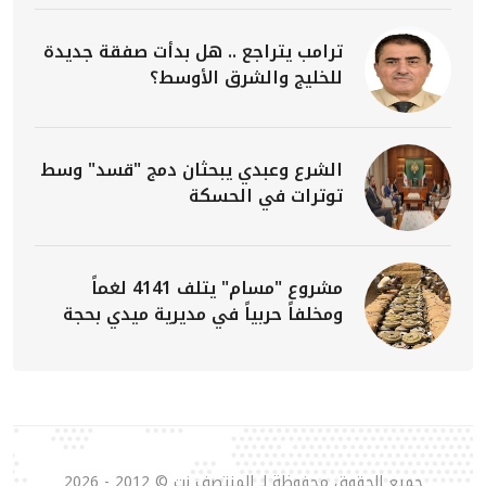
ترامب يتراجع .. هل بدأت صفقة جديدة
للخليج والشرق الأوسط؟
الشرع وعبدي يبحثان دمج "قسد" وسط
توترات في الحسكة
مشروع "مسام" يتلف 4141 لغماً
ومخلفاً حربياً في مديرية ميدي بحجة
جميع الحقوق محفوظة لـ المنتصف نت © 2012 - 2026