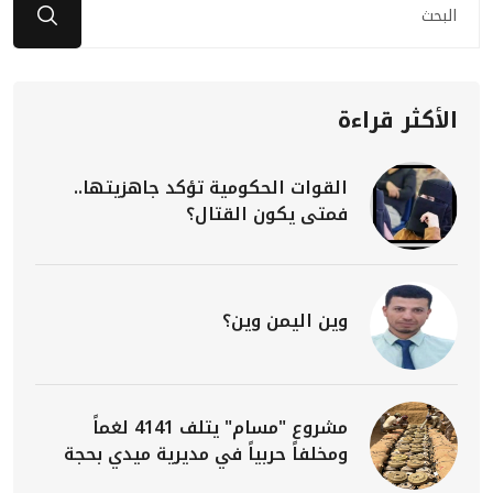
الأكثر قراءة
القوات الحكومية تؤكد جاهزيتها..
فمتى يكون القتال؟
وين اليمن وين؟
مشروع "مسام" يتلف 4141 لغماً
ومخلفاً حربياً في مديرية ميدي بحجة