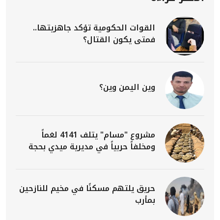
القوات الحكومية تؤكد جاهزيتها..
فمتى يكون القتال؟
وين اليمن وين؟
مشروع "مسام" يتلف 4141 لغماً
ومخلفاً حربياً في مديرية ميدي بحجة
حريق يلتهم مسكنًا في مخيم للنازحين
بمأرب