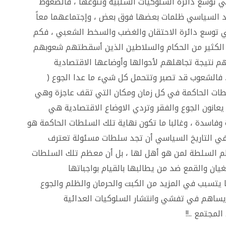
ي توسع دائرة السلوكيات السلبية وتنوعها ، فالضغوط
اد السياسي ظلمات بعضها فوق بعض ، وإجتماعهما معاً
 توسع دائرة الاحتقان والغضب والسخط الشعبي ، فكم
 الكثير من الحكام والسلاطين الذين أسقطتهم شعوبهم
 نتيجة تجاهلهم لأحوالها وأوضاعها الاقتصادية
، فالشعوب قد تصبر وتتحمل كل شيء ما عدا الجوع (
سلطات الحاكمة في كل زمان ومكان التي تقف عاجزة وهي
عانون الجوع والفقر وتردي الاوضاع الاقتصادية هي
فاسدة ، وغالبا ما تكون نهاية تلك السلطات الحاكمة هو
 في التاريخ السياسي أن تجد سلطات مسئولة تعترف
 السلطة لمن هو أهل لها ، بل أن معظم تلك السلطات
يان والقمع ضد من يطالبها بالقيام بواجباتها
 يتسبب في المزيد من الكبت والحرمان والظلم والجوع
 يساهم في تفشي وانتشار السلوكيات العدائية
لمجتمع ..!!