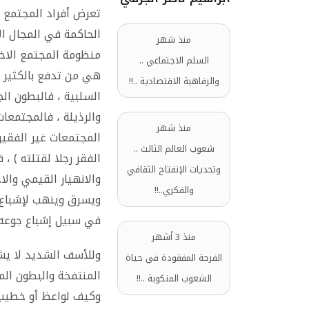
تعرض أفراد المجتمع 
الحاكمة في المجال الا
منذ شهر
منظومة المجتمع الاخل
السلم الاجتماعي ..
هي من تدفع بالكثير من
والرفاهية الاقتصادية ..!!
السلبية ، فالبطون الج
والرذيلة ، فالمجتمعا
منذ شهر
المجتمعات غير الفقيرة
شعوب العالم الثالث ..
الفقر رجلا لقتلته ) ،
وتحديات الإنفتاح الثقافي
والانهيار القيمي والا
والفكري..!!
ويسرق وينهب لإشباع ب
في سبيل إشباع جوعه و
منذ 3 أشهر
وللأسف الشديد لا يشع
الفرحة المفقودة في حياة
المنتفخة والبطون المم
الشعوب المنكوبة ..!!
وكيف لواعظ أو خطيب و