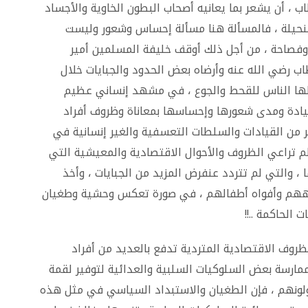
ب ، أن يشعر بما يعانيه أصحاب البطون الخاوية والأجساد
لنحيلة ، فالمسألة هنا مسألة إحساس وشعور وليست
وفصاحة ، من أجل ذلك أوقف خليفة المسلمين أمير
اب رضي الله عنه وأرضاه بعض الحدود والجبايات خلال
ها الناس للقحط والجوع ، في مشهد إنساني عظيم
ادة ومدى شعورها وإحساسها بمعاناة وظروف أفراد
 من القيادات والسلطات التعسفية والغير إنسانية في
م تراعي الظروف والأحوال الاقتصادية والمعيشية التي
، والتي لم تتردد عنفرض المزيد من الجبايات ، وأخذ
ههم وأفواه أطفالهم ، في صورة تعكس وحشية وطغيان
 الحاكمة ..!!
ظروف الاقتصادية المتردية تدفع بالعديد من أفراد
مارسة بعض السلوكيات السلبية والعدائية لتوفير لقمة
ونهم ، فإن الطغيان والاستبداد السياسي في مثل هذه