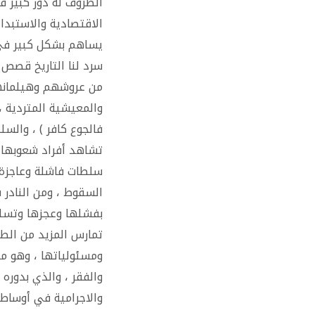
الظروف له دور كبير ف
الاقتصادية والاستبد
يساهم بشكل كبير في
سرد لنا التاريخ قصص
من عروشهم وهيلمانهم
والمعيشية المتردية 
فالجوع كافر ) ، وال
تشاهد أفراد شعوبها ي
سلطات فاشلة وعاجزة و
السقوط ، ومن النادر
بفشلها وعجزها وتسلم
تمارس المزيد من الطغ
ومسئولياتها ، وهو ما
والفقر ، والذي بدوره
والاجرامية في أوساط ا