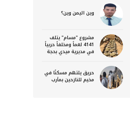
وين اليمن وين؟
مشروع "مسام" يتلف
4141 لغماً ومخلفاً حربياً
في مديرية ميدي بحجة
حريق يلتهم مسكنًا في
مخيم للنازحين بمأرب