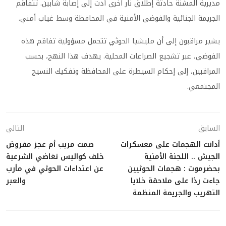
مديرية المشنة حادثة إطلاق نار أخرى أدت إلى إصابة شابين. تتفاقم
الجريمة الجنائية والفوضى الأمنية في المحافظة وسط غياب أمني.
يشير مراقبون إلى أن مليشيا الحوثي تتحمل مسؤولية تفاقم هذه
الفوضى، عبر تشجيع الصراعات المحلية. يهدف هذا النهج، بحسب
المراقبين، إلى إحكام السيطرة على المحافظة وتفكيك النسيج
المجتمعي.
السابق
التالي
أدانت الهجمات على معسكرات
صمت مريب أم عجز مفروض
الجيش .. اللجنة الأمنية
خلف كواليس تغاضي الشرعية
بحضرموت : هجمات الحوثيين
عن اعتداءات الحوثي في مأرب
جاءت ردًا على ملاحقة خلايا
والعبر
التهريب والجريمة المنظمة