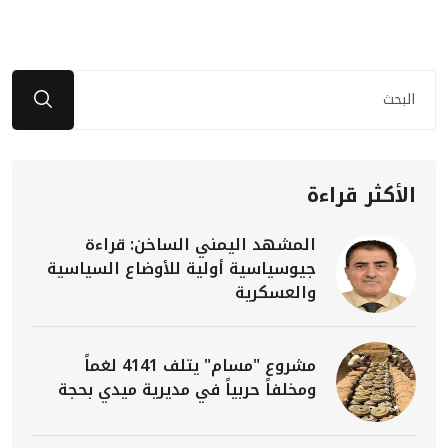
الأكثر قراءة
المشهد اليمني الساخن: قراءة
جيوسياسية أولية للأوضاع السياسية
والعسكرية
مشروع "مسام" يتلف 4141 لغماً
ومخلفاً حربياً في مديرية ميدي بحجة