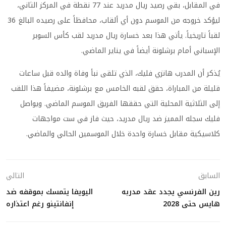
في المقابل، بقي رصيد ريال مدريد عند 77 نقطة في المركز الثاني،
ليؤكد خروجه من الموسم دون أي ألقاب، محافظاً على رصيده البالغ 36
لقباً تاريخياً. يأتي هذا بعد خسارة ريال مدريد لقب كأس السوبر
الإسباني أمام برشلونة أيضاً في يناير الماضي.
يُذكر أن المدرب هانزي فليك، الذي تلقى نبأ وفاة والده قبل ساعات
قليلة من المباراة، حقق لقبه الخامس مع برشلونة، مضيفاً هذا اللقب
إلى الثلاثية المحلية التي حققها الفريق الموسم الماضي. ويواصل
فليك سجله المميز ضد ريال مدريد، حيث فاز في ست مواجهات
كلاسيكية مقابل خسارة واحدة خلال الموسمين الحالي والماضي.
السابق
التالي
رين الفرنسي يجدد عقد مدربه
اليويفا يتمسك بموقفه ضد
هايس حتى 2028
إنفانتينو رغم اعتذاره