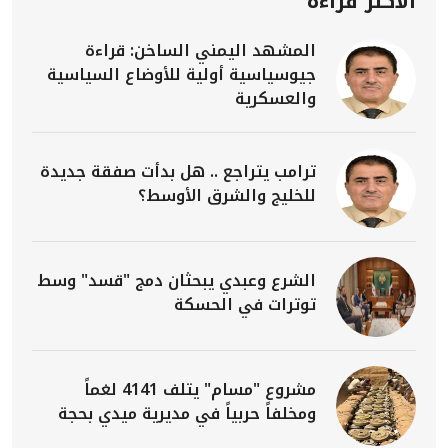
الأكثر قراءة
المشهد اليمني الساخن: قراءة
جيوسياسية أولية للأوضاع السياسية
والعسكرية
ترامب يتراجع .. هل بدأت صفقة جديدة
للخليج والشرق الأوسط؟
الشرع وعبدي يبحثان دمج "قسد" وسط
توترات في الحسكة
مشروع "مسام" يتلف 4141 لغماً
ومخلفاً حربياً في مديرية ميدي بحجة