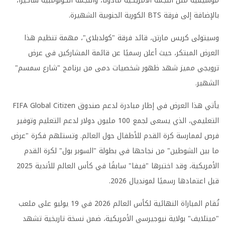
موسيقية مثل النجمة الأمريكية مادونا، والنجمة الكولومبية شاكيرا،
بالإضافة إلى فرقة BTS الكورية الجنوبية الشهيرة.
وسيتولى كريس مارتن، قائد فرقة "كولدبلاي"، مهمة تنظيم هذا
العرض المبتكر، حيث أعلن رسميًا عن قائمة المشاركين في عرض
ترويجي مميز شهد ظهور شخصيات دمى من برنامج "شارع سمسم"
الشهير.
يأتي هذا العرض في إطار مبادرة لدعم صندوق FIFA Global Citizen
التعليمي، الذي يسعى لجمع 100 مليون دولار لدعم التعليم وتوفير
فرص لممارسة كرة القدم للأطفال حول العالم. وتستلهم فكرة "عرض
ما بين الشوطين" من نجاحها في بطولة "السوبر بول" لكرة القدم
الأمريكية، وقد اختبرها "فيفا" سابقًا في كأس العالم للأندية 2025
قبل اعتمادها رسميًا لمونديال 2026.
تُقام المباراة النهائية لكأس العالم 2026 في 19 يوليو على ملعب
"ميتلايف" بولاية نيوجيرسي الأمريكية، ضمن نسخة تاريخية تشهد