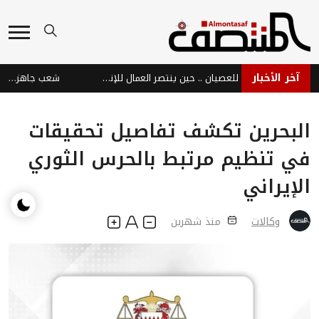
آخر الأخبار
نبض عدن الحية رفضًا للعصيان .. حين ينتصر العمال للإنسان والوطن
شعب جاهز… وحرب ب
البحرين تكشف تفاصيل تحقيقات
في تنظيم مرتبط بالحرس الثوري
الإيراني
وكالات
منذ شهرين