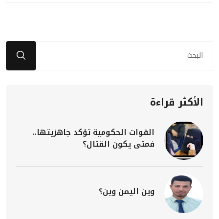
الأكثر قراءة
القوات الحكومية تؤكد جاهزيتها..
فمتى يكون القتال؟
وين اليمن وين؟