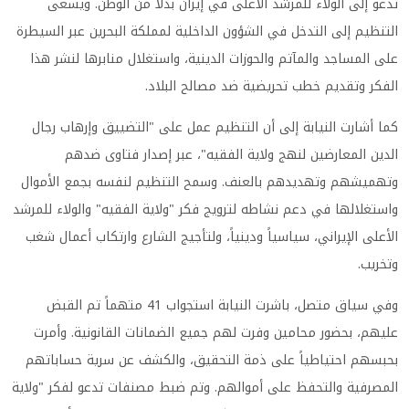
تدعو إلى الولاء للمرشد الأعلى في إيران بدلاً من الوطن. ويسعى
التنظيم إلى التدخل في الشؤون الداخلية لمملكة البحرين عبر السيطرة
على المساجد والمآتم والحوزات الدينية، واستغلال منابرها لنشر هذا
الفكر وتقديم خطب تحريضية ضد مصالح البلاد.
كما أشارت النيابة إلى أن التنظيم عمل على "التضييق وإرهاب رجال
الدين المعارضين لنهج ولاية الفقيه"، عبر إصدار فتاوى ضدهم
وتهميشهم وتهديدهم بالعنف. وسمح التنظيم لنفسه بجمع الأموال
واستغلالها في دعم نشاطه لترويج فكر "ولاية الفقيه" والولاء للمرشد
الأعلى الإيراني، سياسياً ودينياً، ولتأجيج الشارع وارتكاب أعمال شغب
وتخريب.
وفي سياق متصل، باشرت النيابة استجواب 41 متهماً تم القبض
عليهم، بحضور محامين وفرت لهم جميع الضمانات القانونية. وأمرت
بحبسهم احتياطياً على ذمة التحقيق، والكشف عن سرية حساباتهم
المصرفية والتحفظ على أموالهم. وتم ضبط مصنفات تدعو لفكر "ولاية