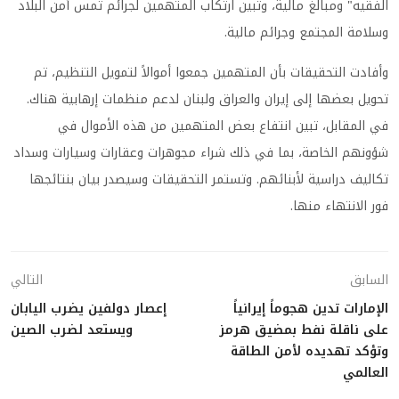
الفقيه" ومبالغ مالية، وتبين ارتكاب المتهمين لجرائم تمس أمن البلاد
وسلامة المجتمع وجرائم مالية.
وأفادت التحقيقات بأن المتهمين جمعوا أموالاً لتمويل التنظيم، تم
تحويل بعضها إلى إيران والعراق ولبنان لدعم منظمات إرهابية هناك.
في المقابل، تبين انتفاع بعض المتهمين من هذه الأموال في
شؤونهم الخاصة، بما في ذلك شراء مجوهرات وعقارات وسيارات وسداد
تكاليف دراسية لأبنائهم. وتستمر التحقيقات وسيصدر بيان بنتائجها
فور الانتهاء منها.
السابق
التالي
الإمارات تدين هجوماً إيرانياً
إعصار دولفين يضرب اليابان
على ناقلة نفط بمضيق هرمز
ويستعد لضرب الصين
وتؤكد تهديده لأمن الطاقة
العالمي