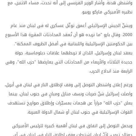
واشنطن هدنة. وأشار الوزير الفرنسي إلى أنه تحدث، مساء الاثنين، مع
نظيره الأميركي ماركو روبيو.
ويشنّ الجيش الإسرائيلي أعمق توغّل عسكري له في لبنان منذ عام
2000. وقال بارو "ما نريده هو أن تُعقد المحادثات المقررة هذا الأسبوع
بين الحكومتين الإسرائيلية واللبنانية في أفضل الظروف الممكنة".
يعقد لبنان وإسرائيل، اللذان لا تربطهما علاقات دبلوماسية، جولة
جديدة الثلاثاء والأربعاء من المحادثات التي يعارضها "حزب الله"، وهي
الرابعة منذ اندلاع الحرب.
ورغم إعلان واشنطن التوصل إلى وقف لإطلاق النار في لبنان في أبريل،
واصلت إسرائيل شنّ ضربات ونسف منازل ومبانٍ في جنوب لبنان، بينما
يعلن "حزب الله" مراراً عن هجمات بمسيّرات وإطلاق صواريخ تستهدف
القوات الإسرائيلية في جنوب لبنان أو شمال الدولة العبرية.
ويحمل التوصل إلى اتفاق في لبنان أهمية كبيرة للرئيس الأميركي
دونالد ترمب، لأنّ إيران اشترطت وقف إطلاق النار في لبنان في أي