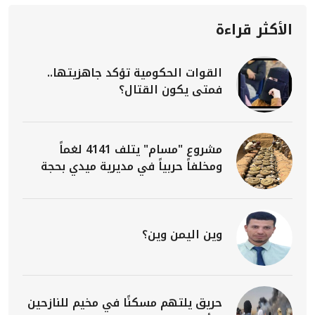
الأكثر قراءة
القوات الحكومية تؤكد جاهزيتها..
فمتى يكون القتال؟
مشروع "مسام" يتلف 4141 لغماً
ومخلفاً حربياً في مديرية ميدي بحجة
وين اليمن وين؟
حريق يلتهم مسكنًا في مخيم للنازحين