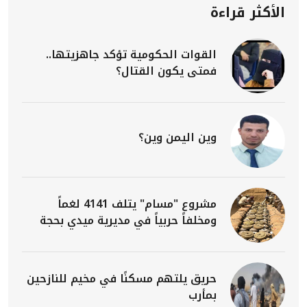
الأكثر قراءة
القوات الحكومية تؤكد جاهزيتها..
فمتى يكون القتال؟
وين اليمن وين؟
مشروع "مسام" يتلف 4141 لغماً
ومخلفاً حربياً في مديرية ميدي بحجة
حريق يلتهم مسكنًا في مخيم للنازحين
بمأرب