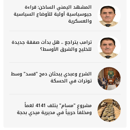
المشهد اليمني الساخن: قراءة
جيوسياسية أولية للأوضاع السياسية
والعسكرية
ترامب يتراجع .. هل بدأت صفقة جديدة
للخليج والشرق الأوسط؟
الشرع وعبدي يبحثان دمج "قسد" وسط
توترات في الحسكة
مشروع "مسام" يتلف 4141 لغماً
ومخلفاً حربياً في مديرية ميدي بحجة