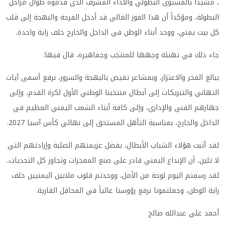
، مشيداً بالمستوى البطولي والأداء المشرف الذي قدموه طوال مراحل
البطولة، ومؤكداً أن هذا الفوز الغالي قد أدخل الفرحة والبهجة إلى قلب
كل بيت يمني، ووحد أبناء الوطن في الداخل والخارج خلف راية واحدة.
جاء ذلك في تهنئة وجهها للمنتخب وجماهيره، قال فيها:
ببالغ الفخر والاعتزاز، وبمشاعر تفيض بالبهجة والسرور، نرفع أسمى آيات
التهاني والتبريكات إلى أبطال منتخبنا الوطني الأول لكرة القدم، وإلى
جهازهم الفني والإداري، وإلى كافة أبناء الشعب اليمني العظيم في
الداخل والخارج، بمناسبة التأهل المستحق إلى نهائي كأس آسيا 2027.
لقد أثبت هؤلاء الشباب الأبطال، بفضل عزيمتهم الصلبة وإرادتهم التي
لا تلين، أن الإبداع اليمني قادر على صنع المعجزات وتجاوز كل التحديات..
لقد رسمتم اليوم لوحة من الأمل، ووحدتم قلوب ملايين اليمنيين خلف
راية الوطن، وجعلتمونا نرفع رؤوسنا عالياً في المحافل القارية.
أحمد علي عبدالله صالح