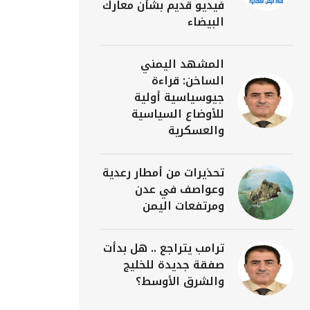
فيديو قديم بشأن معارك
البيضاء
المشهد اليمني
الساخن: قراءة
جيوسياسية أولية
للأوضاع السياسية
والعسكرية
تحذيرات من أمطار رعدية
وعواصف في عدن
ومرتفعات اليمن
ترامب يتراجع .. هل بدأت
صفقة جديدة للخليج
والشرق الأوسط؟