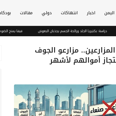
اليمن
اخبار
انتهاكات
دولي
مقالات
بودكا
دراسة: بكتيريا الجلد ورائحة الجسم يجذبان البعوض
فيفا يمنح الضوء الأخض
مزارعين.. مزارعو الجوف
جاز أموالهم لأشهر