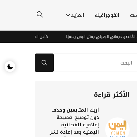
ست
انفوجرافيك
المزيد
ر: ديماني البغيلي يمثل اليمن رسميًا
كأس العالم للسيدات يدفع الدوري الأ
الأكثر قراءة
أربك المتابعين وحذف
دون توضيح: فضيحة
إعلامية للفضائية
اليمنية بعد إعادة نشر