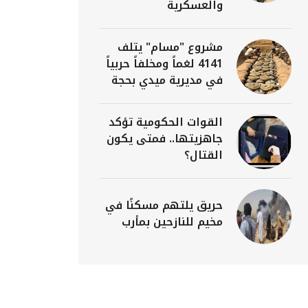
والعسكرية
مشروع "مسام" يتلف
4141 لغماً ومخلفاً حربياً
في مديرية ميدي بحجة
القوات الحكومية تؤكد
جاهزيتها.. فمتى يكون
القتال؟
حريق يلتهم مسكنًا في
مخيم للنازحين بمأرب