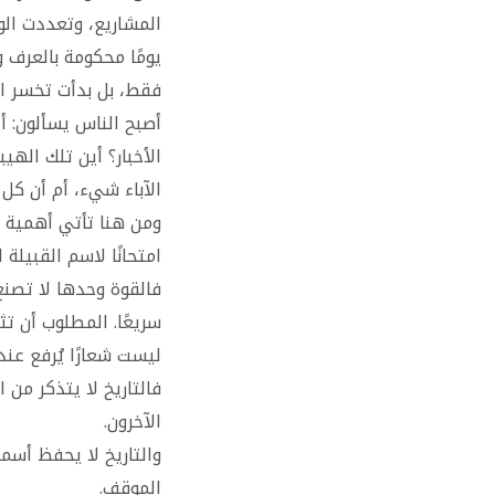
المشاريع، وتعددت الو
يومًا محكومة بالعرف و
فقط، بل بدأت تخسر ال
أصبح الناس يسألون: أ
الأخبار؟ أين تلك اله
الآباء شيء، أم أن كل
ومن هنا تأتي أهمية مطا
امتحانًا لاسم القبيلة
فالقوة وحدها لا تصن
سريعًا. المطلوب أن تث
ليست شعارًا يُرفع عند 
فالتاريخ لا يتذكر من 
الآخرون.
والتاريخ لا يحفظ أسما
الموقف.