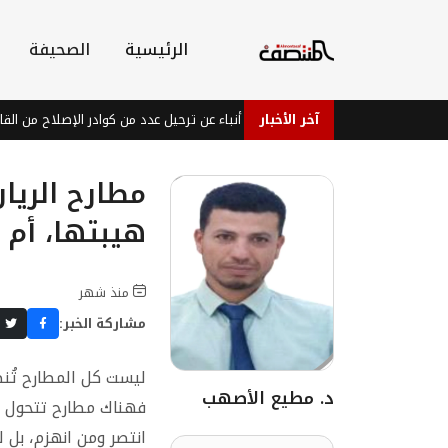
الرئيسية
الصحيفة
آخر الأخبار
شقيق حمود المخلافي : أنباء عن ترحيل عدد من كوادر الإصلاح من القاهرة بسبب فع
مطارح الريا
هيبتها، أم 
منذ شهر
مشاركة الخبر:
ليست كل المطارح تُنص
د. مطيع الأصهب
فهناك مطارح تتحول إل
انتصر ومن انهزم، بل 