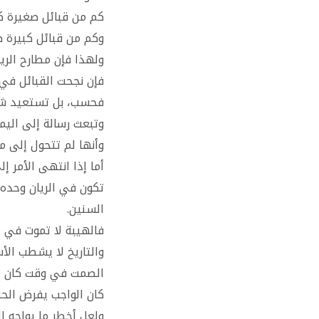
كم من قبائل صغيرة كت
وكم من قبائل كبيرة ط
ولهذا فإن مطارح الريا
فإن نجحت القبائل في أ
فحسب، بل تستعيد شيئً
وتبعث رسالة إلى اليمن
وأنها لم تتحول إلى 
أما إذا انتهى الأمر إ
تكون في الريان وحده،
السنين.
فالهيبة لا تموت في ي
والتاريخ لا يشطب الأ
الصمت في وقت كان ال
كان الواجب يفرض الح
ولعل أخطر ما يواجه ا