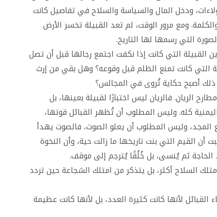
لاءات، ودخل المال والسياسة والسلاح في تفاصيل كانت
الكلمة. ومع مرور الوقت، لم تعد القبيلة تخسر الأرض
صورة التي رسمها لها التاريخ.
ين القبيلة التي كانت إذا نكفت اجتمع رجالها قبل أن تصل
يبة التي كانت تمنع الظلم قبل وقوعه؟ وهل بقي من إرث
 ذلك أصبح حكاية تُروى في المجالس؟
رح الريان. فالريان ليس اختبارًا لقبيلة بعينها، بل
 اليمنية كله. وليس المطلوب أن تُظهر القبائل قوتها،
ع المجد، وليس المطلوب أن يعلو الصوت، فالصوت يهدأ
بت أن القيم التي بنت تاريخها ما زالت حية، وأن النخوة
الحاجة ثم يُنسى، بل خُلُقًا يُترجم إلى موقف.
امتلك السلاح أكثر، بل يتذكر من امتلك الشجاعة حين تردد
ء القبائل لأنها كانت كثيرة العدد، بل لأنها كانت عظيمة