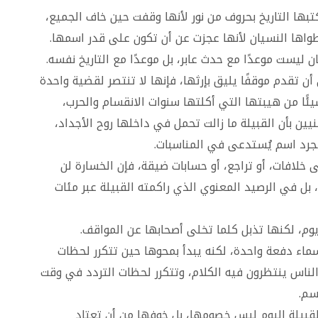
بها التاريخ بحروف من نور لأنها وقفت حين خاف الجميع،
واها النسيان لأنها عجزت عن أن تكون على قدر اسمها.
ن ليست موعدًا مع حدث عابر، بل موعدًا مع التاريخ نفسه.
ن تقدم موقفًا يليق بإرثها، فإنها لا تنتصر لقضية واحدة
ا من هيبتها التي أكلتها سنوات الانقسام والحرب،
يين بأن القبيلة ما زالت تحمل في داخلها روح الأجداد،
مجرد اسم يُستدعى في المناسبات.
لى خلافات، أو تراجع، أو حسابات ضيقة، فإن الخسارة لن
 بل في الرصيد المعنوي الذي راكمته القبيلة عبر مئات
وم، لكنها تذبل كلما تخلى أصحابها عن المواقف.
سماء دفعة واحدة، لكنه يبدأ بمحوها حين تتكرر لحظات
ناس ينتظرون فيه الكلام، وتتكرر لحظات التردد في وقت
سم.
لقبيلة اليوم ليس خصومها، بل خوفها من أن تعتاد