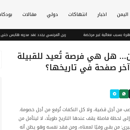
اليمن
اخبار
انتهاكات
دولي
مقالات
بودكا
الية غير مرخصة
رين الفرنسي يجدد عقد مدربه هايس حتى 2028
ن... هل هي فرصة تُعيد للقبيلة
آخر صفحة في تاريخها؟
ب من أجل قضية، ولا كل النكفات تُرفع من أجل خصومة.
ى لحظة فاصلة يقف عندها التاريخ طويلًا، لا ليتأمل من
ليرى: من بقي وفيًا لمعناه، ومن فقد نفسه وهو يظن أنه