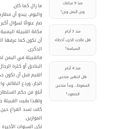
منذ 9 ساعات
ما زال كما كان.
وين اليمن وين؟
واليوم، يبدو أن مطارح
صار عنوانًا لسؤال أكب
مكانة القبيلة اليمنية
منذ 3 أيام
أن تكون كما عرفها الي
هل عالجت الحرب أخطاء
الذكرى.
السياسة؟
فالقبيلة في اليمن لم
البنادق أو كثرة الرجا
منذ 4 أيام
القيم قبل أن تكون حدو
هل انتهى منحنى
الجار، وردع الظالم، و
السقوط... وبدأ منحنى
أبلغ من حكم السلطان.
الصعود؟
ولهذا بقيت القبيلة جز
كانت تسد الفراغ حين 
الموازين.
لكن السنوات الأخيرة 