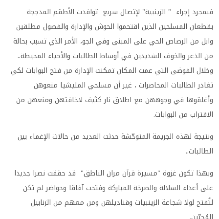
فبمجرد إجراء " الزينبية" لإتصال سريع توافدت الأطقم المدججة
بقطعان المسلحين الذين اقتحموا الحوش والإدارة والفصول مطلقين
وابل من الرصاص الحي على المبنى وفي الجو، الأمر الذي تسبب بحالة
من الذعر والخوف الشديدين في أوساط الطالبات والأحياء المحيطة..
وخلال الفوضى التي عمت المكان تمكنت الإدارة من فتح البوابات لكي
تغادر الطالبات المحاصرات ، غير أن مسلحي المليشيا منعوهن
وأغلقوها في وجوههن مع اطلاق نار كثيف لاخافتهن ومنعهن من
الاقتراب من البوابات
.
ونتيجة لهذه الجريمة المتوحّشة حدثت العديد من حالات الإغماء بين
الطالبات
..
وبهذا تكون غزوة "مسيرة قرآن مران الناطق" قد حققت نصرا جديدا
على أعداء السلالة والصرخة المباركة وفتحت آفاقا وحواضر لم تكن
لتُفتح لولا شجاعة الزينبيات وقناديلهن ومن معهم من الزنابيل
المُحبّين
.