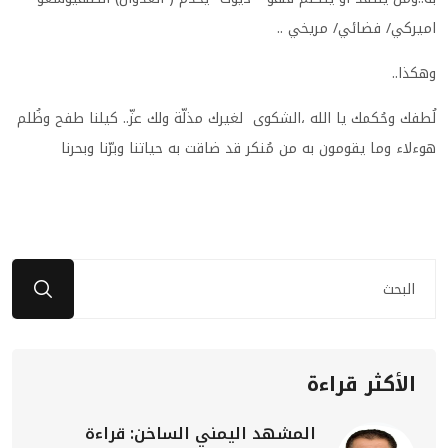
اميركي/ فضائي/ مريخي
..
وهكذا
..
لُطفك وحُكمك يا الله ،الشكوى لغيرك مذلّة ولك عزّ.. كيلنا طفح وظُلم
هوءلاء وما يقومون به من مُنكر قد ضاقت به حياتنا وبرّنا وبحرنا
الأكثر قراءة
المشهد اليمني الساخن: قراءة