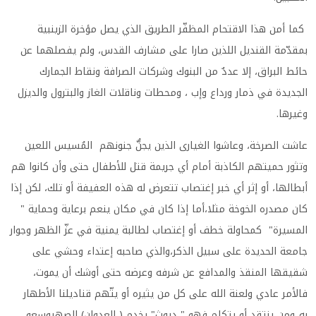
كما أمن هذا الاقتحام المظفّر الطريق الذي يصل مؤخرة الزينبية
بمقدّمة القنديل اللذين صارا على مشارف القدس، ولم يفصلهما عن
حائط البراق، إلا عددٌ من البنوك وشركات الصرافة ونقاط الجمارك
الجديدة في ذمار ورداع وإب ، ومحطات وناقلات الغاز والبترول والديزل
وغيرها
.
عاشت الصرخة، وعاشوا الغيارى الذين يجنُّ جنونهم المُسيس اللعين
وتثور حميتهم الكاذبة أمام أي جريمة قتل للأطفال حتى وأن كانوا هم
أبطالها، أو إثر أي خبر إغتصاب تتعرض له هذه العفيفة أو تلك، لكن إذا
كان مصدره الخوخة مثلا،أما إذا كان في مكان ينعم برعاية وحماية "
المسيرة" كمحاولة خطف أو إغتصاب لطالبة يمنية في عزّ الظهر وجوار
جامعة الحديدة على سبيل الذكر،والذي صاحبه إعتداء وحشي على
شقيقها المنقذ والمدافع عن شرفه وعرضه حتى أوشك أن يموت،
فالأمر عادي ولعنة الله على كل من يثيره أو يتّهم قناديلنا الأطهار
به..ومن ينتقد أو يتكلم فهو " ديوث" يخدم ( العدوان) الصهيوسعو