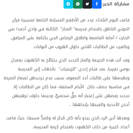
مشاركة الخبر:
قامت اليوم الثلاثاء عدد من الأطقم المسلحة التابعة لمسيرة قرآن
الحوثي الناطق باقتحام مدرسة" المنار" الكائنة في وادي أحمد/ بني
الحارث / أمانة العاصمة واطلاق الرصاص الحي بكثافة على المرافق
وبالقرب من الطالبات اللاتي حاولن الهروب من البوابات
.
وقد أتت هذه الجريمة والعار الجديد الذي يتلطّخ به الكهنوت بمعدل
يومي تقريبا، بعد قيام إحدى "الزينبيات" بالذهاب إلى المدرسة
وتهجمها على طالبات أحد الصفوف بسبب عدم ترديدهن لشعار الصرخة
في مناسبة حصلت خلال الأيام السابقة، فما كان من الطالبات إلا
تجديد رفضهن على إعتبار أنه حقٌّ شخصيٌّ، وحينما حاولت ترهيبهن
أخذن الأحذية والقينها بإتجاهها
..
وبعدها أتى الرد..الذي يبدو بأنه كان مُدبّر له ومُعدٌّ مسبقا، حيثُ قامت
أعداد كبيرة من ذئاب الكهنوت باقتحام حُرمة المدرسة
..