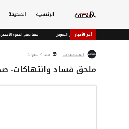
الرئيسية
الصحيفة
آخر الأخبار
ا الجلد ورائحة الجسم يجذبان البعوض
فيفا يمنح الضوء الأخضر: ديماني البغ
المنتصف نت
منذ 4 سنوات
ملحق فساد وانتهاكات- صح