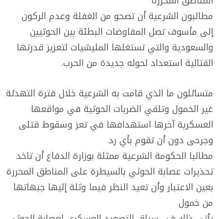
المناطق المحررة
مطالبون الشرعية أن تصحو من الغفلة وعدم الركون
إلى مأسوف تصل المفاوضات البطئة بين الحوثيين
والسعودية والتي تستغلها المليشيات لتعزيز قدرتها
القتالية استعداد لحوله جديدة من الحرب.
متسائلون ما الذي قامت به الشرعية خلال فترة التهدئة
غير الخمول وتلقي الضربات الحوثية في مواقعها
العسكرية آخرها استهدافها في تعز وسقوط قتلى
وجرحى دون أن تقوم بأي رد
مطالبا الحكومة الشرعية ممثلة بوزارة الدفاع أن تاخد
تحذيرات عصابة الحوثي بالسيطرة على المناطق المحررة
بعين الاعتبار وأن تعيد النظر فيما وثلة إليها جبهاتها
من خمول
يأتي ذلك في سياق التصعيد العسكري لعصابة الحوثي