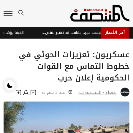
آخر الأخبار
تشققات زوايا الفم: ليست مجرد جفاف.. قد تشير لنقص فيتامينات وحديد!
عسكريون: تعزيزات الحوثي في
خطوط التماس مع القوات
الحكومية إعلان حرب
صنعاء - المنتصف نت:
منذ 3 سنوات