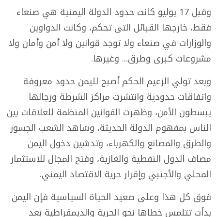
وقبل 17 يوليو كانت حدود الدولة اليمنية هي صنعاء
فقط، خارجها القبائل التى تحكم، وكانت الدواوين
والوزارات في صنعاء ولا توجد قوانين ولا أمن وأمان ولا
مشروعات كبرى وطرق... وغيرها.
وبعد تولي الزعيم الحكم أصبح لليمن حدود معروفة
واتفاقات حدودية وانتشرت مراكز الشرطة ورجالها
يبسطون الأمن، وظهرت القوانين المنظمة للعلاقات بين
الناس بمفهوم الدولة الحديثة، وشاهد الشعب الجسور
والطرق والمصانع والكهرباء، وتدشين دخول اليمن
مصاف الدول النفطية والغازية، وفتح المجال للاستثمار
المحلي والأجنبي وإقرار حرية الاقتصاد اليمني.
فوق كل هذا وعلى صعيد الحياة السياسية فإن اليمن
بدأت تتلمس خطاها نحو الحرية والديمقراطية بعد