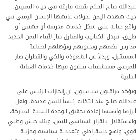
عبدالله صالح الحكم نقطة فارقة في حياة اليمنيين،
حيث شهدت اليمن تحولات عايشها الإنسان اليمني في
واقع حياته على شكل خدمات مدرسة أو مشفى أو
طريق، فبدل الكتاتيب والمنازل صار لأبناء اليمن الجديد
مدارس تضمهم وتحتويهم وتؤهلهم لصناعة
المستقبل، وبدلاً عن الشعوذة والكي والقطران صار
للمرضى مستشفيات يتلقون فيها خدمات العناية
الطبية.
ويؤكد مراقبون سياسيون، أن إنجازات الرئيس علي
عبدالله صالح منذ انتخابه رئيساً لليمن عديدة، ولعل
أبرزها وأهمها إعادة تحقيق الوحدة اليمنية المباركة،
والاستقلال بالقرار السياسي لليمن، وبناء جيش وطني
قوي، ونهج ديمقراطي وتعددية سياسية وحزبية