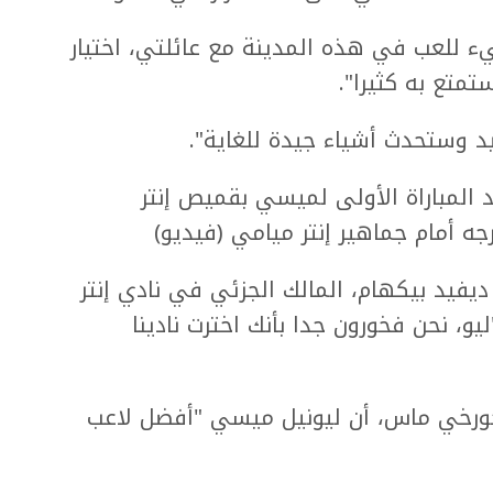
جيء للعب في هذه المدينة مع عائلتي، اختيار
متع به كثيرا".
 وستحدث أشياء جيدة للغاية".
المباراة الأولى لميسي بقميص إنتر
ه أمام جماهير إنتر ميامي (فيديو)
 ديفيد بيكهام، المالك الجزئي في نادي إنتر
يو، نحن فخورون جدا بأنك اخترت نادينا
، خورخي ماس، أن ليونيل ميسي "أفضل لاعب