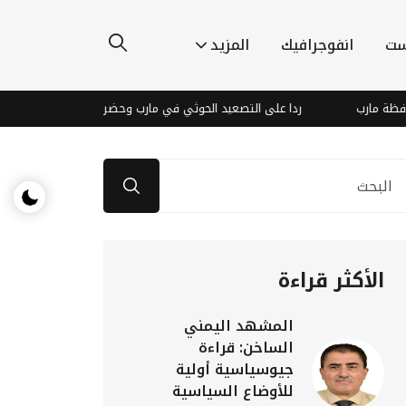
ست
انفوجرافيك
المزيد
رب
ردا على التصعيد الحوثي في مارب وحضرموت : ناشطون يطالبون الشرعية
الأكثر قراءة
المشهد اليمني
الساخن: قراءة
جيوسياسية أولية
للأوضاع السياسية