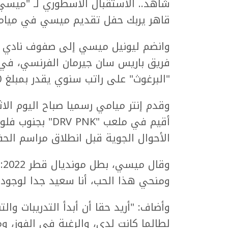
شاهد.. الاستقبال الأسطوري لـ "ميسي
قاهر يربك حفل تقديم ميسي في ميامي
وانضم ليونيل ميسي إلى صفوف نادي إ
فريق باريس سان جيرمان الفرنسي، في 
"البرغوث" على راتب سنوي يقدر بمبلغ 60 مليون دولار.
وقدم إنتر ميامي رسميا صباح اليوم الا
الأحوال الجوية قبل انطلاق مراسم الحف
وق
ومنحي هذا الحب، أنا سعيد جدا لوجود
وأضاف: "أريد حقا أن أبدأ التدريبات و
لطالما كانت لدي، والرغبة في الفوز، و