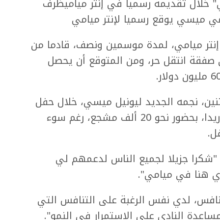
" خلال تقديمه رسميا في إنتر مياميظرف
 ميسي يوقع رسميا لإنتر ميامي
نتر ميامي، لمدة موسمين ونصف، قادما من
صفقة انتقل حر، ومن المتوقع أن يحصل
ثنين، نجمه الجديد ليونيل ميسي، خلال حفل
أقيم في ملعب "DRV PNK" بجنوب فلوريدا، بحضور نحو 20 ألف مشجع، رغم سوء
ل.
ال ميسي، بطل مونديال قطر 2022: "شكرا جزيلا لجميع الناس لدعمهم لي
ي هنا في ميامي".
التنافس، لدي نفس الرغبة على التنافس التي
مساعدة النادي على الاستمرار في النمو".