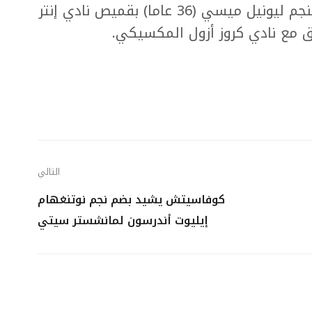
ومن المتوقع أن يكون الظهور الأول للنجم ليونيل ميسي (36 عاما) بقميص نادي إنتر
التالي
كوفاسيتش يشيد بضم نجم نوتنغهام
إيليوت أندرسون لمانشستر سيتي