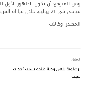
ميامي في 21 يوليو، خلال مباراة الفريق مع نادي كروز أزول المكسيكي.
المصدر: وكالات
السابق
برشلونة يلغي ودية طنجة بسبب أحداث
سبتة