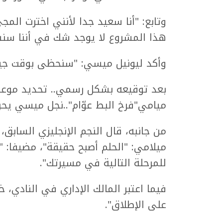
وتابع: "أنا سعيد جدا لأنني اخترت الم
هذا المشروع لا يوجد شك في أننا سنست
وأكد ليونيل ميسي: "سنحظى بوقت جيد
بعد توقيعه بشكل رسمي.. تحديد موعد 
ميامي"فرخ البط عوّام"..نجل ميسي يحرج
من جانبه، قال النجم الإنجليزي السابق،
ميلامي: "الحلم أصبح حقيقة"، مضيفا: "ل
للمرحلة التالية في مسيرتك".
فيما اعتبر المالك الإداري في النادي
على الإطلاق".