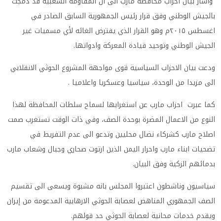
واشار بيان احزاب محافظة مارب الى ان المقاومة الشعبية قد دمجت
بالجيش الوطني وفق قرار رئيس الجمهورية السابق الصادر في
اغسطس ۲۰۱۵م وهو القرار الذي يفترض الغائه لأي مسميات غير
الجيش الوطني وتوحيد قيادة المعركة وادواتها.
ودعت بيان الاحزاب السياسية قوى مواجهة المشروع الحوثي الانقلابي
الى مزيدا من الوحدة، سياسيا وعسكريا واعلاميا .
كما عبرت احزاب مارب عن استغرابها لسماح سلطات المحافظة لهذا
النوع من الاعمال المضرة بوحدة الصف، وفي ذات الوقت تستغرب صمت
اصلاح مارب كشركاء نضال محليين وتدعو الى عدم التفريط في
تضحيات ابناء مارب واحرار اليمن الذين ارتوت صحاري وجبال وشعاب مارب
بدمائهم الزكية وفق البيان.
سياسيون وناشطون اعتبروا المجلس بانه مشبوة ويسعى الى تقسيم
الصف الجمهوري المناهض لعصابة الحوثي الارهابية المدعومة من إيران
ويقدم خدمات محانية لعصابة الحوثي حد قولهم.