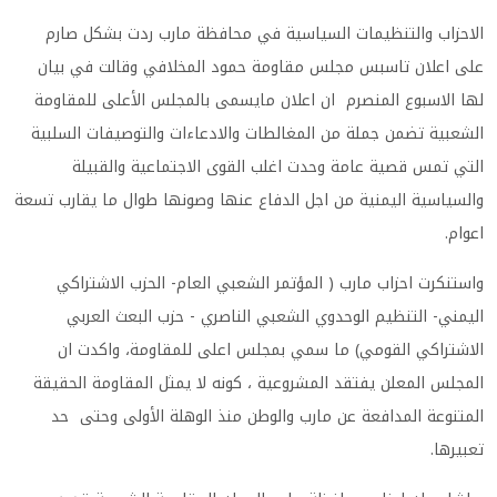
الاحزاب والتنظيمات السياسية في محافظة مارب ردت بشكل صارم
على اعلان تاسبس مجلس مقاومة حمود المخلافي وقالت في بيان
لها الاسبوع المنصرم ان اعلان مايسمى بالمجلس الأعلى للمقاومة
الشعبية تضمن جملة من المغالطات والادعاءات والتوصيفات السلبية
التي تمس قصية عامة وحدت اغلب القوى الاجتماعية والقبيلة
والسياسية اليمنية من اجل الدفاع عنها وصونها طوال ما يقارب تسعة
اعوام.
واستنكرت احزاب مارب ( المؤتمر الشعبي العام- الحزب الاشتراكي
اليمني- التنظيم الوحدوي الشعبي الناصري - حزب البعث العربي
الاشتراكي القومي) ما سمي بمجلس اعلى للمقاومة، واكدت ان
المجلس المعلن يفتقد المشروعية ، كونه لا يمثل المقاومة الحقيقة
المتنوعة المدافعة عن مارب والوطن منذ الوهلة الأولى وحتى حد
تعبيرها.