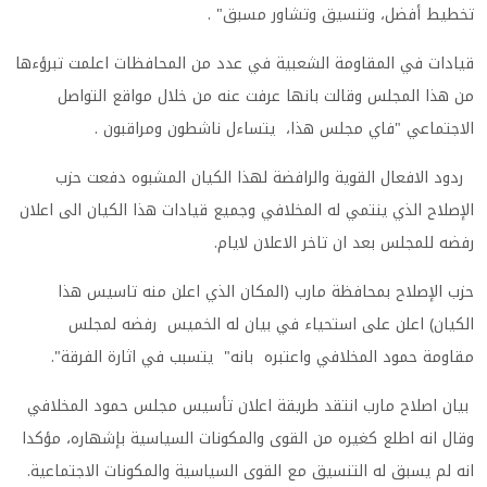
تخطيط أفضل، وتنسيق وتشاور مسبق" .
قيادات في المقاومة الشعبية في عدد من المحافظات اعلمت تبرؤءها
من هذا المجلس وقالت بانها عرفت عنه من خلال مواقع التواصل
الاجتماعي "فاي مجلس هذا، يتساءل ناشطون ومراقبون .
ردود الافعال القوية والرافضة لهذا الكيان المشبوه دفعت حزب
الإصلاح الذي ينتمي له المخلافي وجميع قيادات هذا الكيان الى اعلان
رفضه للمجلس بعد ان تاخر الاعلان لايام.
حزب الإصلاح بمحافظة مارب (المكان الذي اعلن منه تاسيس هذا
الكيان) اعلن على استحياء في بيان له الخميس رفضه لمجلس
مقاومة حمود المخلافي واعتبره بانه" يتسبب في اثارة الفرقة".
بيان اصلاح مارب انتقد طريقة اعلان تأسيس مجلس حمود المخلافي
وقال انه اطلع كغيره من القوى والمكونات السياسية بإشهاره، مؤكدا
انه لم يسبق له التنسيق مع القوى السياسية والمكونات الاجتماعية.