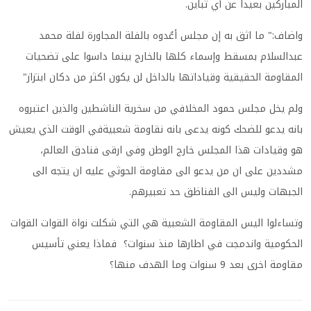
المباركين بعيداً عن أي تباين.
واضاف:" ما اثق به إن مجلس أعُدوه بالفلة المجاورة لفلة محمد
عبدالسلام بمسقط وإسماء كلها بالخارج بينما داسوا على تضحيات
المقاومة الحقيقية وقياداتها بالداخل لن يكون اكثر من دكان ابتزاز"
ولم يخل مجلس حمود المخلافي من سخرية الناشطين والذين اعتبروه
بانه يدعو للضحك كونه يدعى بانه نقاومة شعبيةفي الوقت الذي يعيش
هو وقيادات هذا المجلس خارج الوطن وفي ارقى فنادق العالم،
مشددين على ان من يدعو الى مقاومة الحوثي عليه ان يتجه الى
الجبهات وليس الى الفناظق حد تعبيرهم.
وتساءلوا اليس المقاومة الشعبية هي التي شكلت نواة القوات القوات
الحكومية واندمجت في اطارها منذ سنوات؟ فماذا يعني تأسيس
مقاومة اخرى بعد 9 سنوات وما الهدف منها؟