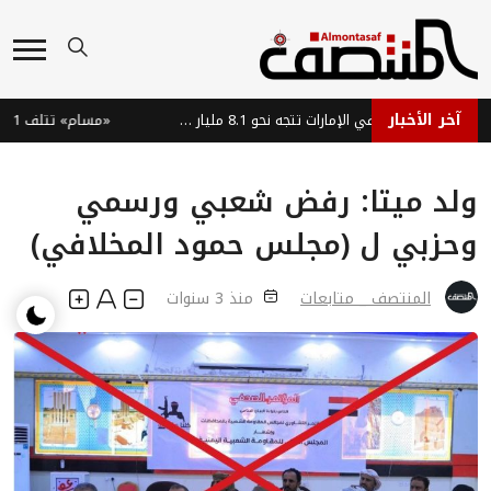
آخر الأخبار
سوق السيارات الفاخرة في الإمارات تتجه نحو 8.1 مليار دولار بحلول 2035
«مسام» تتلف 1861 لغماً وذخيرة في ميدي اليمنية
ولد ميتا: رفض شعبي ورسمي
وحزبي ل (مجلس حمود المخلافي)
المنتصف _ متابعات
منذ 3 سنوات