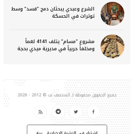
الشرع وعبدي يبحثان دمج "قسد" وسط
توترات في الحسكة
مشروع "مسام" يتلف 4141 لغماً
ومخلفاً حربياً في مديرية ميدي بحجة
جميع الحقوق محفوظة لـ المنتصف نت © 2012 - 2026
إشترك في النشرة الإخبارية