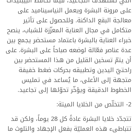
التي تستهدف التجاعيد، فيما تحافظ البيبتيدات
على مرونة البشرة ويعمل النياسيناميد على
معالجة البقع الداكنة. وللحصول على تأثير
متكامل في مجال العناية المعزّزة للشباب، ينصح
خبراء العناية بالبشرة باعتماد مستحضر يجمع بين
عدة عناصر فعّالة لوضعه صباحاً على البشرة. على
أن يتمّ تسخين القليل من هذا المستحضر بين
راحتيّ اليدين وتطبيقه بحركات ضغط خفيفة
متجهة إلى الأعلى، ما يُساعد في تمليس
الخطوط الدقيقة ويؤخّر تحوّلها إلى تجاعيد.
2- التخلّص من الخلايا الميتة:
تتجدّد خلايا البشرة عادةً كل 28 يوماً، ولكن قد
تتباطىء هذه العمليّة بفعل الإجهاد والتلوث ما