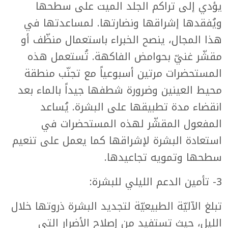
يؤدي إلى تراكم الجلد الميت على سطحها
ويُفقدها إشراقها ونضارتها. لمساعدتها في
هذا المجال، ينصح الخبراء باستعمال منظّف أو
مقشّر غنيّ بحوامض الفاكهة. تُستعمل هذه
المستحضرات مرتين أسبوعياً مع تجنّب منطقة
محيط العينين وضرورة شطفها جيداً بالماء بعد
انقضاء مدة تطبيقها على البشرة. يُساعد
المفعول المقشّر لهذه المستحضرات في
استعادة البشرة لإشراقها كما يعمل على تنعيم
سطحها وتمويه تجاعيدها.
3- تأمين الدعم الليلي للبشرة:
تبلغ الآليّة الطبيعيّة لتجديد البشرة ذروتها خلال
الليل، حيث تستفيد من إصلاح الأضرار التي