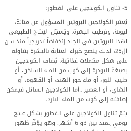
5- تناول الكولاجين على الفطور:
يُعتبر الكولاجين البروتين المسؤول عن متانة،
ليونة، وترطيب البشرة. ويُسجّل الإنتاج الطبيعي
لهذا البروتين في الجلد إنخفاضاً تدريجياً منذ سن
ال25، لذلك ينصح خبراء العناية بالبشرة بتناوله
على شكل مكملات غذائيّة. يُضاف الكولاجين
بصيغة البودرة إلى كوب من الماء الساخن، أو
حليب اللوز، أو ماء جوز الهند، أو القهوة، أو
الشاي، أو العصير...أما الكولاجين السائل فيمكن
إضافته إلى كوب من الماء البارد.
يتمّ تناول الكولاجين على الفطور بشكل علاج
يومي يمتد بين 3و 6 أشهر. وهو يؤخّر ظهور