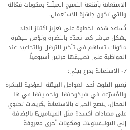
الاستعانة بأقنعة النسيج المبلّلة بمكونات فعّالة
والتي تكون جاهزة للاستعمال.
تُساعد هذه الخطوة على تعزيز اكتناز الجلد
بشكل مباشر كما تمدّه بالنضارة وتؤمن للبشرة
مكونات تساهم في تأخير الترهل والتجاعيد عند
المواظبة على تطيبقها مرتين أسبوعياً.
7- الاستعانة بدرع بيئي:
يُعتبر التلوث أحد العوامل البيئيّة المؤذية للبشرة
والمُسرّعة في شيخوختها. ولحمايتها في ها
المجال، ينصح الخبراء بالاستعانة بكريمات تحتوي
على مضادات أكسدة مثل الفيتامينE بالإضافة
إلى البوليفينولات ومكونات أخرى معروفة