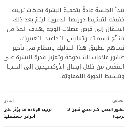
تبدأ الجلسة عادةً بتحمية البشرة بحركات تربيت
خفيفة لتنشيط دورتها الدمويّة ليتمّ بعد ذلك
الانتقال إلى قرص عضلات الوجه بهدف الحدّ من
تشنّج قسماته وتمليس التجاعيد التعبيريّة.
يُساهم تطبيق هذا التدليك بانتظام في تأخير
ظهور علامات الشيخوخة وتعزيز قدرة البشرة على
التنفّس من خلال إيصال الأوكسيجين إلى الخلايا
وتنشيط الدورة اللمفاويّة.
السابق
التالي
قشور البصل: كنز صحي ثمين لا
ترتيب الولادة قد يؤثر على
ترميه!
أمراض مستقبلية