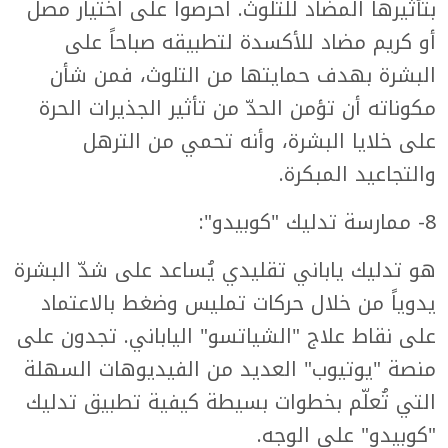
بتأثيرها المضاد للتلوث. احرصوا على اختيار مصل
أو كريم مضاد للأكسدة لتطبيقه صباحاً على
البشرة بهدف حمايتها من التلوث، فمن شأن
مكوناته أن تؤمن الحدّ من تأثير الجذيرات الحرة
على خلايا البشرة، وأنه تحمي من الترهل
والتجاعيد المبكرة.
8- ممارسة تدليك "كوبيدو":
هو تدليك ياباني تقليدي يُساعد على شدّ البشرة
يدوياً من خلال حركات تمليس وضغط بالاعتماد
على نقاط علاج "الشياتسو" الياباني. تجدون على
منصة "يوتيوب" العديد من الفيديوهات السهلة
التي تُعلّم بخطوات بسيطة كيفية تطبيق تدليك
"كوبيدو" على الوجه.