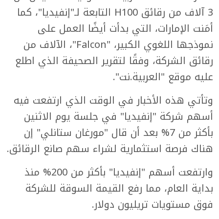
3 آلاف من رقائق H100 التابعة لـ"إنفيديا"، كما
أمَنت الإمارات، التي بدأت أيضًا العمل على
نموذجها اللغوي الكبير، "Falcon"، الآلاف من
رقائق الشركة، وفقًا لتقرير الصحيفة الذي اطلع
عليه موقع "العربية.نت".
وتأتي هذه الأخبار في الوقت الذي ارتفعت فيه
أسهم شركة "إنفيديا" في جلسة يوم الاثنين
بأكثر من 7% بعد أن قال "مورغان ستانلي" إن
هناك فرصة استثمارية لشراء سهم صانع الرقائق.
وارتفعت أسهم "إنفيديا" بأكثر من 200% منذ
بداية العام، مما رفع القيمة السوقة للشركة
فوق مستويات تريليون دولار.