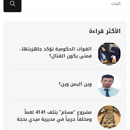
الأكثر قراءة
القوات الحكومية تؤكد جاهزيتها..
فمتى يكون القتال؟
وين اليمن وين؟
مشروع "مسام" يتلف 4141 لغماً
ومخلفاً حربياً في مديرية ميدي بحجة