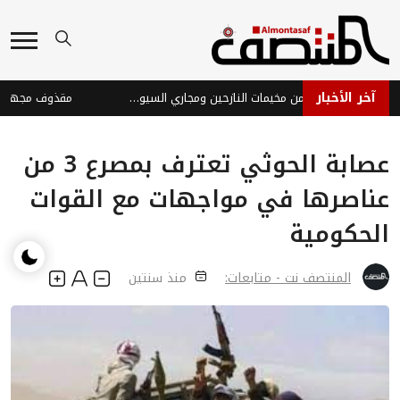
آخر الأخبار
إتلاف ألغام وذخائر من مخيمات النازحين ومجاري السيول بمأرب
عصابة الحوثي تعترف بمصرع 3 من
عناصرها في مواجهات مع القوات
الحكومية
المنتصف نت - متابعات:
منذ سنتين