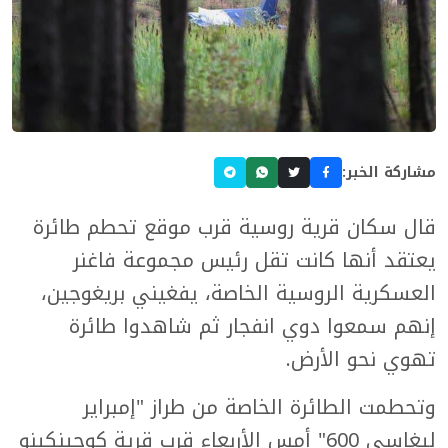
مشاركة الخبر:
قال سكان قرية روسية قرب موقع تحطم طائرة
يعتقد أنها كانت تقل رئيس مجموعة فاغنر
العسكرية الروسية الخاصة، يفغيني بريغوجين،
إنهم سمعوا دوي انفجار ثم شاهدوا طائرة
تهوي نحو الأرض.
وتحطمت الطائرة الخاصة من طراز "إمبراير
ليغاسي 600" أمس الأربعاء قرب قرية كوجينكينو