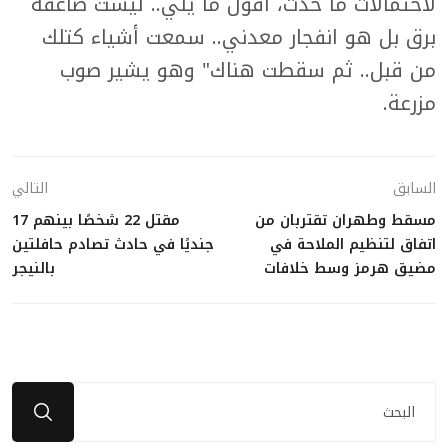
لاحتمالات ما حدث، أقول ما يلي.. ليست صاعقة
برق بل هو انفجار معدني.. سمعت أشياء كتلك
من قبل.. ثم سقطت هناك" وهو يشير صوب
مزرعة.
السابق
التالي
مسقط وطهران تقتربان من
مقتل 22 شخصًا بينهم 17
اتفاق لتنظيم الملاحة في
جنديًا في حادث تصادم حافلتين
مضيق هرمز وسط خلافات
بالنيجر