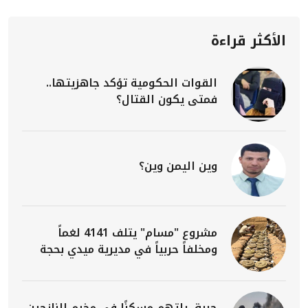
الأكثر قراءة
القوات الحكومية تؤكد جاهزيتها..
فمتى يكون القتال؟
وين اليمن وين؟
مشروع "مسام" يتلف 4141 لغماً
ومخلفاً حربياً في مديرية ميدي بحجة
حريق يلتهم مسكنًا في مخيم للنازحين