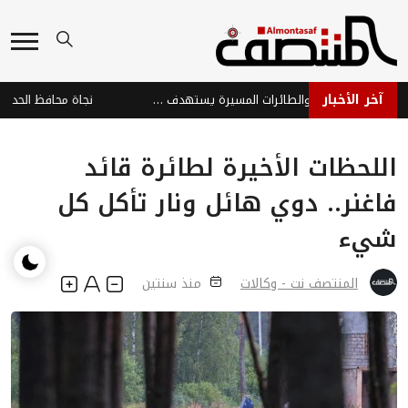
آخر الأخبار
هجوم حوثي بالصواريخ والطائرات المسيرة يستهدف ميناء المخا والساحل الغربي
اللحظات الأخيرة لطائرة قائد
فاغنر.. دوي هائل ونار تأكل كل
شيء
المنتصف نت - وكالات
منذ سنتين