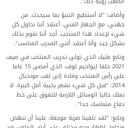
الصعب رؤية ذلك".
وأضاف: "لا أستطيع التنبؤ بما سيحدث. من
جهتي، مع الجهاز الفني، أعتقد أننا نحاول كل
شيء لإعداد هذا المنتخب. أجد أننا نقوم بذلك
بشكل جيد وأنا أعتقد أنني المدرب المناسب".
وتابع فليك الذي تولى تدريب المنتخب في صيف
2021 خلفا ليواخيم لوف، الذي أمضى 15 عاما
على رأس المنتخب وقاده إلى لقب مونديال
2014: "قبل كل شيء نشعر بخيبة أمل كبيرة. لا
نملك حاليا الوسائل اللازمة للتفوق على خط
دفاع متماسك جدا".
وتابع: "لقد تلقينا ضربة موجعة. علينا أن ننهض
ونحاول إظهار وجه مختلف على أرض الملعب ضد