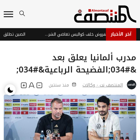
آخر الأخبار
صمت مريب أم عجز مفروض خلف كواليس تغاضي الشرعية عن اعتداءات الحوثي في مأرب والعبر
الصين تطلق خريطة
مدرب ألمانيا يعلق بعد
&#034;الفضيحة الرباعية&#034;
المنتصف نت - وكالات
منذ سنتين