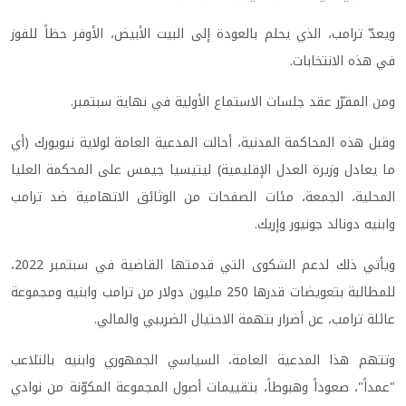
ويعدّ ترامب، الذي يحلم بالعودة إلى البيت الأبيض، الأوفر حظاً للفوز
في هذه الانتخابات.
ومن المقرّر عقد جلسات الاستماع الأولية في نهاية سبتمبر.
وقبل هذه المحاكمة المدنية، أحالت المدعية العامة لولاية نيويورك (أي
ما يعادل وزيرة العدل الإقليمية) ليتيسيا جيمس على المحكمة العليا
المحلية، الجمعة، مئات الصفحات من الوثائق الاتهامية ضد ترامب
وابنيه دونالد جونيور وإريك.
ويأتي ذلك لدعم الشكوى التي قدمتها القاضية في سبتمبر 2022،
للمطالبة بتعويضات قدرها 250 مليون دولار من ترامب وابنيه ومجموعة
عائلة ترامب، عن أضرار بتهمة الاحتيال الضريبي والمالي.
وتتهم هذا المدعية العامة، السياسي الجمهوري وابنيه بالتلاعب
"عمداً"، صعوداً وهبوطاً، بتقييمات أصول المجموعة المكوّنة من نوادي