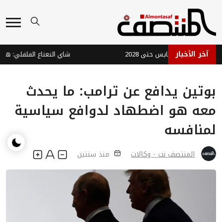
آخر الأخبار
د عقد مدربه هايس حتى 2028
شاي النعناع الفلفلي: هل يساع
بوتين يدافع عن ترامب: ما يحدث
معه هو اضطهاد لدوافع سياسية
لمنافسه
المنتصف نت - وكالات
منذ سنتين