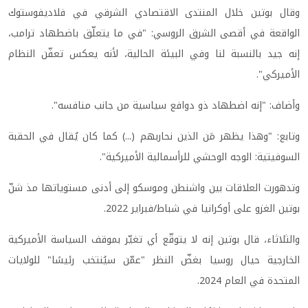
وقال بوتين خلال المنتدى الاقتصادي الشرقي في فلاديفوستوك
الواقعة في أقصى الشرق الروسي: "في ما يتعلّق باضطهاد ترامب،
إنه جيد بالنسبة لنا وفي البيئة الحالية، لأنه يعكس تعفّن النظام
الأميركي".
وأضاف: "إنه اضطهاد ذو دوافع سياسية من جانب منافسه".
وتابع: "وهذا يظهر مَن الذين نحاربهم (...) كما كان يُقال في الحقبة
السوفيتية: الوجه الوحشي للرأسمالية الأميركية".
وتدهورت العلاقات بين واشنطن وموسكو إلى أدنى مستوياتها مذ شنّ
بوتين الغزو على أوكرانيا في شباط/فبراير 2022.
والثلاثاء، قال بوتين إنه لا يتوقّع أي تغيّر بموقف السياسة الأميركية
الخارجية حيال روسيا بغضّ النظر "عمّن سيُنتخب رئيسًا" للولايات
المتحدة في العام 2024.