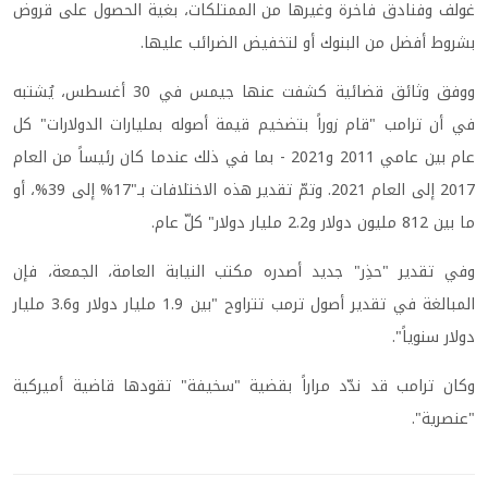
غولف وفنادق فاخرة وغيرها من الممتلكات، بغية الحصول على قروض
بشروط أفضل من البنوك أو لتخفيض الضرائب عليها.
ووفق وثائق قضائية كشفت عنها جيمس في 30 أغسطس، يُشتبه
في أن ترامب "قام زوراً بتضخيم قيمة أصوله بمليارات الدولارات" كل
عام بين عامي 2011 و2021 - بما في ذلك عندما كان رئيساً من العام
2017 إلى العام 2021. وتمّ تقدير هذه الاختلافات بـ"17% إلى 39%، أو
ما بين 812 مليون دولار و2.2 مليار دولار" كلّ عام.
وفي تقدير "حذِر" جديد أصدره مكتب النيابة العامة، الجمعة، فإن
المبالغة في تقدير أصول ترمب تتراوح "بين 1.9 مليار دولار و3.6 مليار
دولار سنوياً".
وكان ترامب قد ندّد مراراً بقضية "سخيفة" تقودها قاضية أميركية
"عنصرية".