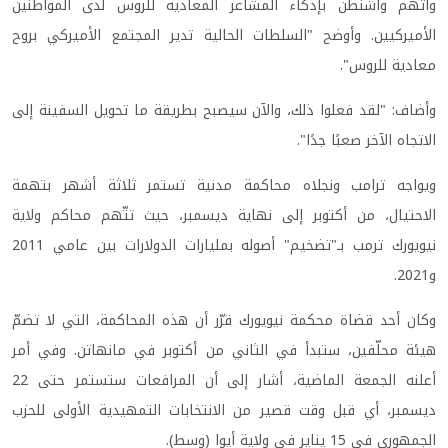
واتهم واشنطن بإذكاء المشاعر المعادية للروس لدى المواطنين
الأميركيين. وأوضح "السلطات الحالية تدير المجتمع الأميركي بروح
معادية للروس".
وأضاف: "لقد فعلوا ذلك، والآن سيصبح بطريقة ما تحويل السفينة إلى
الاتجاه الآخر صعبًا جدًا".
ويواجه ترامب ونجلاه محاكمة مدنية تستمر ثلاثة أشهر بتهمة
الاحتيال، من أكتوبر إلى نهاية ديسمبر، حيث تتّهم محاكم ولاية
نيويورك ترمب بـ"تضخيم" أصوله بمليارات الدولارات بين عامي 2011
و2021.
وكان أحد قضاة محكمة نيويورك قرّر أن هذه المحاكمة، التي لا تضمّ
هيئة محلّفين، ستبدأ في الثاني من أكتوبر في مانهاتن. وفي أمر
أعلنه الجمعة الماضية، أشار إلى أن المرافعات ستستمر حتى 22
ديسمبر، أي قبل وقت قصير من الانتخابات التمهيدية الأولى للحزب
الجمهوري في 15 يناير في ولاية أيوا (وسط).