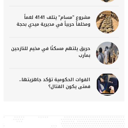
مشروع "مسام" يتلف 4141 لغماً
ومخلفاً حربياً في مديرية ميدي بحجة
حريق يلتهم مسكنًا في مخيم للنازحين
بمأرب
القوات الحكومية تؤكد جاهزيتها..
فمتى يكون القتال؟