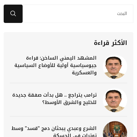
الأكثر قراءة
المشهد اليمني الساخن: قراءة
جيوسياسية أولية للأوضاع السياسية
والعسكرية
ترامب يتراجع .. هل بدأت صفقة جديدة
للخليج والشرق الأوسط؟
الشرع وعبدي يبحثان دمج "قسد" وسط
توترات في الحسكة