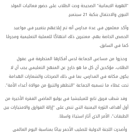
"الهوية الايمانية" الصحيحة وحث الطلاب على حضور فعاليات المولد
النبوي والاحتفال بنكبة 21 سبتمبر.
وأكد معلمون في عدة مدارس أنه تم إبلاغهم بتغيير في مواعيد
الحصص الخاصة بهم، معتبرين ذلك انتهاكًا للعملية التعليمية ومجرمًا
كما في السابق.
وحذروا من مساعي الجماعة لدس أفكارها المتطرفة في عقول
الطلاب، مؤكدين أن كل ما هو خارج عن المنهج التعليمي يجب أن لا
يكون مكانه في المدارس، بما في ذلك الصرخات والشعارات الهدامة
تحت غطاء ما تسميه الجماعة "التطهر والتبرؤ من موالاة أعداء الأمة".
وقد شطب فريق تابع للميليشيا في يوليو الماضي الفقرة الأخيرة من
أول أهداف الثورة اليمنية التي تنص على "إزالة الفوارق والامتيازات بين
الطبقات"، الأمر الذي أثار استياءً واسعًا.
وأصدرت اللجنة الدولية للصليب الأحمر بيانًا بمناسبة اليوم العالمي