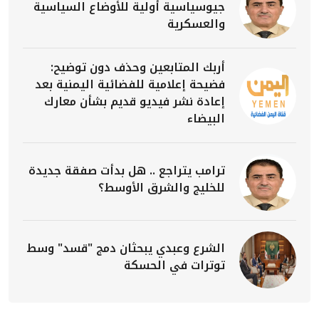
جيوسياسية أولية للأوضاع السياسية
والعسكرية
أربك المتابعين وحذف دون توضيح:
فضيحة إعلامية للفضائية اليمنية بعد
إعادة نشر فيديو قديم بشأن معارك
البيضاء
ترامب يتراجع .. هل بدأت صفقة جديدة
للخليج والشرق الأوسط؟
الشرع وعبدي يبحثان دمج "قسد" وسط
توترات في الحسكة