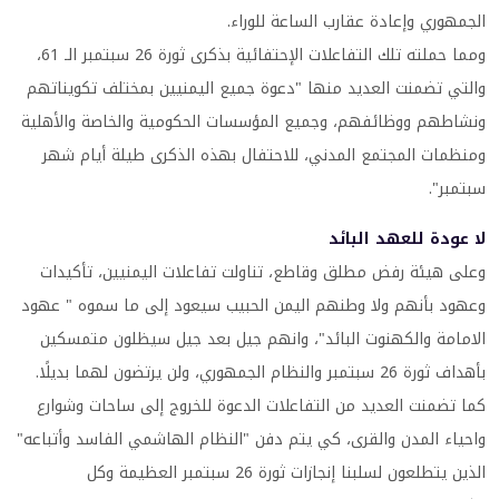
الجمهوري وإعادة عقارب الساعة للوراء.
ومما حملته تلك التفاعلات الإحتفائية بذكرى ثورة 26 سبتمبر الـ 61،
والتي تضمنت العديد منها "دعوة جميع اليمنيين بمختلف تكويناتهم
ونشاطهم ووظائفهم، وجميع المؤسسات الحكومية والخاصة والأهلية
ومنظمات المجتمع المدني، للاحتفال بهذه الذكرى طيلة أيام شهر
سبتمبر".
لا عودة للعهد البائد
وعلى هيئة رفض مطلق وقاطع، تناولت تفاعلات اليمنيين، تأكيدات
وعهود بأنهم ولا وطنهم اليمن الحبيب سيعود إلى ما سموه " عهود
الامامة والكهنوت البائد"، وانهم جيل بعد جيل سيظلون متمسكين
بأهداف ثورة 26 سبتمبر والنظام الجمهوري، ولن يرتضون لهما بديلًا.
كما تضمنت العديد من التفاعلات الدعوة للخروج إلى ساحات وشوارع
واحياء المدن والقرى، كي يتم دفن "النظام الهاشمي الفاسد وأتباعه"
الذين يتطلعون لسلبنا إنجازات ثورة 26 سبتمبر العظيمة وكل