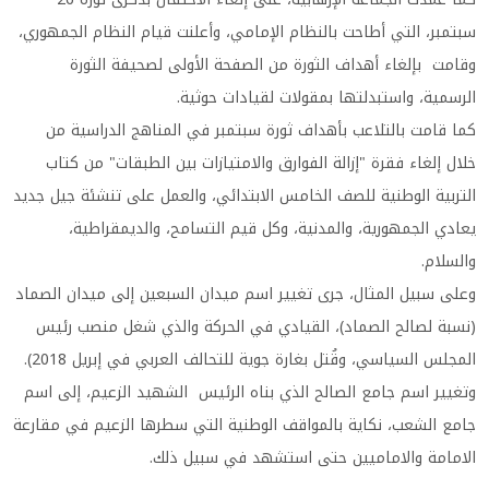
سبتمبر، التي أطاحت بالنظام الإمامي، وأعلنت قيام النظام الجمهوري،
وقامت بإلغاء أهداف الثورة من الصفحة الأولى لصحيفة الثورة
الرسمية، واستبدلتها بمقولات لقيادات حوثية.
كما قامت بالتلاعب بأهداف ثورة سبتمبر في المناهج الدراسية من
خلال إلغاء فقرة "إزالة الفوارق والامتيازات بين الطبقات" من كتاب
التربية الوطنية للصف الخامس الابتدائي، والعمل على تنشئة جيل جديد
يعادي الجمهورية، والمدنية، وكل قيم التسامح، والديمقراطية،
والسلام.
وعلى سبيل المثال، جرى تغيير اسم ميدان السبعين إلى ميدان الصماد
(نسبة لصالح الصماد)، القيادي في الحركة والذي شغل منصب رئيس
المجلس السياسي، وقُتل بغارة جوية للتحالف العربي في إبريل 2018).
وتغيير اسم جامع الصالح الذي بناه الرئيس الشهيد الزعيم، إلى اسم
جامع الشعب، نكاية بالمواقف الوطنية التي سطرها الزعيم في مقارعة
الامامة والاماميين حتى استشهد في سبيل ذلك.