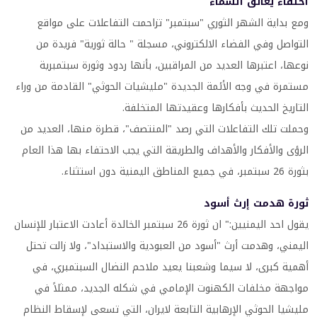
احتفاء يعانق السماء
ومع بداية الشهر الثوري "سبتمبر" تزاحمت التفاعلات على مواقع
التواصل وفي الفضاء الالكتروني، مسجلة " حالة ثورية" فريدة من
نوعها، اعتبرها العديد من المراقبين، بأنها ردود وثورة سبتمبرية
مستمرة في وجه الأئمة الجديدة "مليشيات الحوثي" القادمة من وراء
التاريخ الحديث بأفكارها وعقيدتها المتخلفة.
وحملت تلك التفاعلات التي رصد "المنتصف"، قطرة منها، العديد من
الرؤى والأفكار والأهداف والطريقة التي يجب الاحتفاء بها هذا العام
بثورة 26 سبتمبر، في جميع المناطق اليمنية دون استثناء.
ثورة هدمت إرث أسود
يقول احد اليمنيين:" ان ثورة 26 سبتمبر الخالدة أعادت الاعتبار للإنسان
اليمني، وهدمت أرث "أسود من العبودية والاستبداد"، ولا زالت تحتل
أهمية كبرى، لا سيما وشعبنا يعيد ملاحم النضال السبتمبري، في
مواجهة مخلفات الكهنوت الإمامي في شكله الجديد، ممثلاً في
مليشيا الحوثي الإرهابية التابعة لايران، التي تسعى لإسقاط النظام