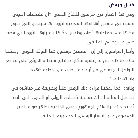
فشل ورفض
وفي هذا الاطار، يرى مراقبون للشأن اليمني، "ان مليشيات الحوثي
فشلت في تحقيق أهدافها المعادية لثورة 26 سبتمبر، التي يقوم
فكرها على معاداتها أصلًا، وطمس ذكرها باعتبارها الثورة التي قضت
على مشروعهم الطائفي.
وأشار المراقبون، إلى إن "اليمنيين يرفضون هذا التوجّه الحوثي، ويمكننا
ملاحظة ذلك في ما ينشره سكان مناطق سيطرة الحوثي على مواقع
التواصل الاجتماعي من آراء واعتراضات على خطوة كهذه
واستهجانها".
وتابع: "كما يمكننا قراءة ذلك الرفض علناً وبطريقة غير مباشرة في
تفاصيل المناسبات الاجتماعية كحفلات الزواج، أو التخرج، التي باتت
تُفتتح دائماً بالسلام الجمهوري، وفي الخلفية تظهر صورة الطير
الجمهوري وهو الشعار الرسمي للجمهورية اليمنية.