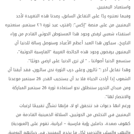
واستعباد اليمنيين.
وفيما نعتبره ردًا على التفاعل السابق، رصدنا هذه التغريدة لأحد
اليمنيين من على منصة "إكس": (اقترب عيد ثورة ٢٦ سبتمبر، سنعتبره
استفتاء شعبي لرفض وجود هذا المستوطن الحوثي القادم من وراء
التاريخ.. سيكون هذا العيد أعظم الأعياد وسنوصل رسالة للدنيا أن
اليمنيون يرفضون وجود هذه الجائحة الغربية "الفارسية الحوثية"،
ستسمع الدنيا أصواتنا ، " لن ترى الدنيا على ارضي حوثيًا".
وهذا تفاعل آخر :" ثائرون وعلى درب الثورة نحن سائرون، فقد أيقنا أن
الشعوب إذا أرادت الحياة فلا بد أن يستجيب القدر. 26 سبتمبر موعدنا
ومن ميدان التحرير سننطلق نحو استعادة ثورة 26 سبتمبر المباركة
والانتصار لها".
ورغم انها دعوات قد تتحقق او لا، فإنها تشكّل تقييمًا لرغبات
اليمنيين في التخلص من الحوثيين، السلالة الخمينية القادمة من
كهوف صعدة، حاملين رؤية فارسية – ايرانية، تقوم على (العبودية)
والنهب والسلب والتدمير لكل ما يخدم اليمنيين في حياتهم اليومية.