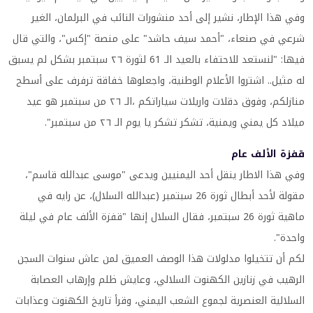
وفي هذا الإطار، نشير إلى أحد منشورات النائب في البرلمان، الغير
شرعي في صنعاء، "أحمد سيف حاشد" على منصة "إكس"، والتي قال
فيها: "لنستعد للاحتفاء بالعيد الـ 61 لثورة ٢٦ سبتمبر بشكل لم يسبق
له مثيل.. اشتروا الأعلام الوطنية، واجعلوها خفاقة ترفرف على أسطح
منازلكم، وفوق دقلات واريلات سياراتكم ،الـ ٢٦ من سبتمبر هو عيد
ميلاد كل يمني ويمنية، تشكر تشكر يا يوم الـ ٢٦ من سبتمبر".
قفزة الألف عام
وفي هذا الاطار ينقل أحد اليمنيين ويدعى "موسى عبدالله قاسم"،
مقولة لأحد أبطال ثورة 26 سبتمبر (عبدالله السلال)، عن رايه في
ماهية ثورة 26 سبتمبر، فقال السلال إنها "قفزة الألف عام في ليلة
واحدة".
لكم أن تتخيلوا مدلولات هذا الوصف العميق لمن عاش سنوات السجن
الرهيب في زنازين الكهنوت السلالي، وعايش ظلم وإرهاب العصابة
السلالية العنصرية لجموع الشعب اليمني، وقرأ تاريخ الكهنوت وعذابات