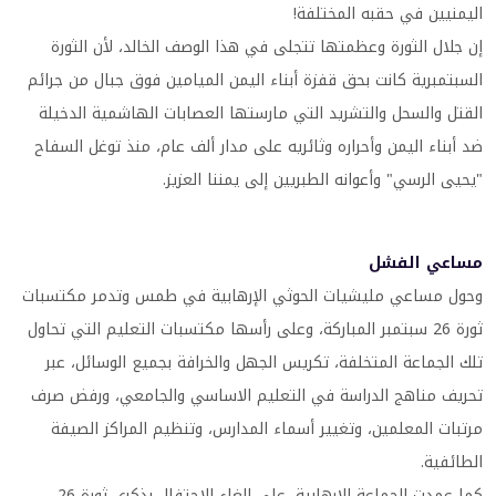
اليمنيين في حقبه المختلفة!
إن جلال الثورة وعظمتها تتجلى في هذا الوصف الخالد، لأن الثورة
السبتمبرية كانت بحق قفزة أبناء اليمن الميامين فوق جبال من جرائم
القتل والسحل والتشريد التي مارستها العصابات الهاشمية الدخيلة
ضد أبناء اليمن وأحراره وثائريه على مدار ألف عام، منذ توغل السفاح
"يحيى الرسي" وأعوانه الطبريين إلى يمننا العزيز.
مساعي الفشل
وحول مساعي مليشيات الحوثي الإرهابية في طمس وتدمر مكتسبات
ثورة 26 سبتمبر المباركة، وعلى رأسها مكتسبات التعليم التي تحاول
تلك الجماعة المتخلفة، تكريس الجهل والخرافة بجميع الوسائل، عبر
تحريف مناهج الدراسة في التعليم الاساسي والجامعي، ورفض صرف
مرتبات المعلمين، وتغيير أسماء المدارس، وتنظيم المراكز الصيفة
الطائفية.
كما عمدت الجماعة الإرهابية، على إلغاء الاحتفال بذكرى ثورة 26