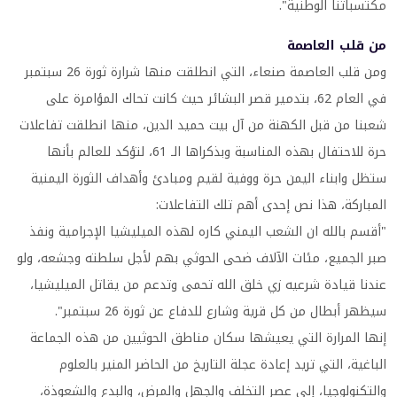
مكتسباتنا الوطنية".
من قلب العاصمة
ومن قلب العاصمة صنعاء، التي انطلقت منها شرارة ثورة 26 سبتمبر
في العام 62، بتدمير قصر البشائر حيث كانت تحاك المؤامرة على
شعبنا من قبل الكهنة من آل بيت حميد الدين، منها انطلقت تفاعلات
حرة للاحتفال بهذه المناسبة وبذكراها الـ 61، لتؤكد للعالم بأنها
ستظل وابناء اليمن حرة ووفية لقيم ومبادئ وأهداف الثورة اليمنية
المباركة، هذا نص إحدى أهم تلك التفاعلات:
"أقسم بالله ان الشعب اليمني كاره لهذه الميليشيا الإجرامية ونفذ
صبر الجميع، مئات الآلاف ضحى الحوثي بهم لأجل سلطته وجشعه، ولو
عندنا قيادة شرعيه زي خلق الله تحمى وتدعم من يقاتل الميليشيا،
سيظهر أبطال من كل قرية وشارع للدفاع عن ثورة 26 سبتمبر".
إنها المرارة التي يعيشها سكان مناطق الحوثيين من هذه الجماعة
الباغية، التي تريد إعادة عجلة التاريخ من الحاضر المنير بالعلوم
والتكنولوجيا، إلى عصر التخلف والجهل والمرض، والبدع والشعوذة،