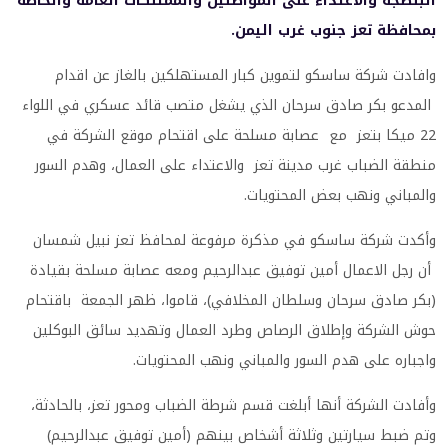
البلطجة والاعتداء على المواطنين والممتلكات العامة والخاصة
بمحافظة تعز جنوب غرب اليمن.
وافادت شركة ساسكو لتموين كبار المستهلكين بالغاز عن اقدام
المدعو بكر صادق سرحان الذي يشغل متصب قائد عسكري في اللواء
22 ميكا بتعز مع عصابة مسلحة على اقتحام موقع الشركة في
منطقة الضباب غرب مدينة تعز والاعتداء على العمال، وهدم السور
والمباني ونهب بعض المحتويات.
وأكدت شركة ساسكو في مذكرة مرفوعة لمحافظ تعز نبيل شمسان
أن رجل الاعمال أمين توفيق عبدالرحيم ومعه عصابة مسلحة بقيادة
(بكر صادق سرحان وسلطان المخلافي)، قاموا، ظهر الجمعة باقتحام
حوش الشركة وإطلاق الرصاص وطرد العمال وتهديد سائق البوكلين
واجباره على هدم السور والمباني ونهب المحتويات.
وأفادت الشركة أنها أبلغت قسم شرطة الضباب ومحور تعز، بالحادثة،
وتم ضبط سيارتين وثلاثة أشخاص بينهم (أمين توفيق عبدالرحيم)