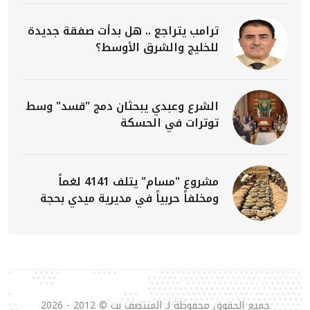
ترامب يتراجع .. هل بدأت صفقة جديدة
للخليج والشرق الأوسط؟
الشرع وعبدي يبحثان دمج "قسد" وسط
توترات في الحسكة
مشروع "مسام" يتلف 4141 لغماً
ومخلفاً حربياً في مديرية ميدي بحجة
جميع الحقوق محفوظة لـ المنتصف نت © 2012 - 2026