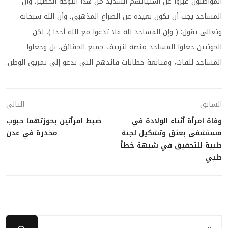
المواطنون عبروا عن استيائهم الشديد من هذا التوجه الخطير، وأن
المساجد يجب أن تكون بعيدة عن الصراع المذهبي، وأن الله سبحانه
وتعالى يقول: ( وإن المساجد لله فلا تدعوا مع الله أحدا )، لكن
الحوثيين جعلوا المساجد منصة لتزييف جميع الحقائق، بل وجعلوا
المساجد للقات، ومتابعة خطابات قائدهم التي تدعو إلى تمزيق الوطن.
السابق
التالي
وفاة امرأة أثناء الولادة في
ضبط امرأتين بحوزتهما حبوب
مستشفى بعتق وتشكيل لجنة
مخدرة في عدن
طبية للتحقيق في شبهة خطأ
طبي