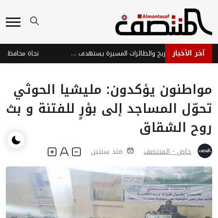
آخر الأخبار
هجوم حوثي بالصواريخ والطائرات المسيرة يستهدف ميناء المخا والساحل الغربي
مواطنون يؤكدون: مليشيا الحوثي
تحوّل المساجد إلى بؤرٍ للفتنة و بث
روح الشقاق
خاص - المنتصف
منذ سنتين