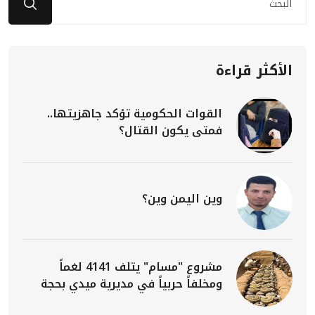
الأكثر قراءة
القوات الحكومية تؤكد جاهزيتها..
فمتى يكون القتال؟
وين اليمن وين؟
مشروع "مسام" يتلف 4141 لغماً
ومخلفاً حربياً في مديرية ميدي بحجة