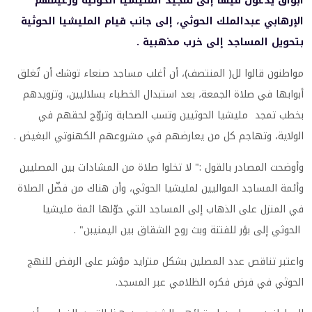
أبواق يدعون فيها إلى تمجيد المليشيا الحوثية وزعيمهم
الإرهابي عبدالملك الحوثي، إلى جانب قيام المليشيا الحوثية
بتحويل المساجد إلى خرب مذهبية .
مواطنون قالوا لل( المنتصف)، أن أغلب مساجد صنعاء توشك أن تُغلق
أبوابها في صلاة الجمعة، بعد استبدال الخطباء بسلاليين، وتزويدهم
بخطب تمجد مليشيا الحوثيين وتسب الصحابة وتروّج لحقهم في
الولاية، وتهاجم كل من يعارضهم في مشروعهم الكهنوتي البغيض .
وأوضحت المصادر بالقول :" لا تخلوا صلاة من المشادات بين المصليين
وأئمة المساجد المواليين لمليشيا الحوثي، وأن هناك من فضّل الصلاة
في المنزل على الذهاب إلى المساجد التي حوّلها ائمة مليشيا
الحوثي إلى بؤر للفتنة وبث روح الشقاق بين اليمنيبن" .
واعتبر تناقص عدد المصلين بشكل متزايد مؤشر على الرفض للنهج
الحوثي في فرض فكره الظلامي عبر المسجد.