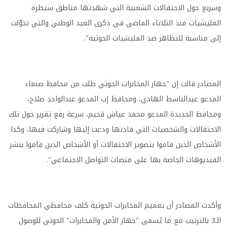
وسريع حول الاحتفالات الشعبية التي شهدتها مناطق سيطرة
المليشيات منذ الثلاثاء الماضي في ذكرى العيد الوطني والتي تحوّلت
إلى مناسبة للتظاهر ضد المليشيات الحوثية".
المصادر قالت إن "جهاز المخابرات الحوثي طلب من محافظ صنعاء
المدعو عبدالباسط الهادي، ومحافظ إب المدعو عبدالواحد صلاح،
ومحافظ الحديدة المدعو محمد عياش قحيم، سرعة رفع تقرير حول تلك
الاحتفالات والشخصيات التي قادتها ودعت إليها وشاركت فيها، وكذا
الأشخاص الذين قاموا بتصوير الاحتفالات أو الأشخاص الذين قاموا بنشر
الفيديوهات الخاصة بها على منصات التواصل الاجتماعي".
وأكدت المصادر أن تعميم المخابرات الحوثية كلف محافظي المحافظات
الـ3 بالترتيب مع ما يُسمى "جهاز الأمن والمخابرات" الحوثي للوصول