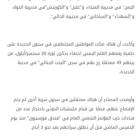
اليمن" في مديرية الميناء، و"غليل" و"الكورنيش"في مديرية الحوك
و"الشهداء" و"السلخاني" في مديرية الحالي".
وأكدت أن هناك مئات المواطنين المختطفين في سجون الحديدة على
خلفية رفعهم العَلم اليمني احتفاء بذكرى ثورة 26 سبتمبر/أيلول، من
بينهم 43 معتقلا زج بهم في سجن "البحث الجنائي" في مدينة
الحديدة.
وأوضحت المصادر أن هناك معتقلين في سجون سرية أخرى لم يتم
الإفصاح عنهم، فضلا عن قيام مليشيات الحوثي باحتجاز عدد من
قيادات حزب المؤتمر الشعبي العام في "فندق فورسيزون" منذ يوم
الخميس الماضي قبل أن تطلق سراحهم بعد نحو 3 أيام.