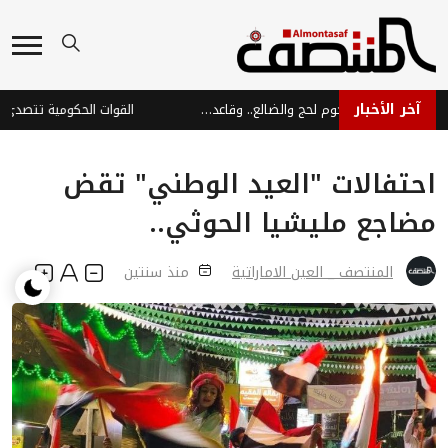
آخر الأخبار
تحركات عسكرية حوثية على تخوم لحج والضالع.. وقاعدة العند ضمن دائرة التهديد
احتفالات "العيد الوطني" تقض
مضاجع مليشيا الحوثي..
المنتصف _ العين الاماراتية
منذ سنتين