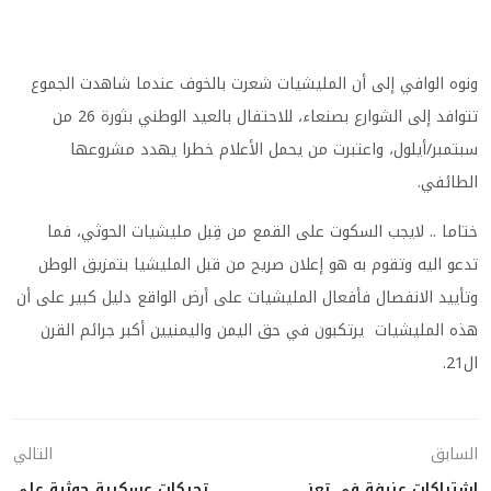
ونوه الوافي إلى أن المليشيات شعرت بالخوف عندما شاهدت الجموع
تتوافد إلى الشوارع بصنعاء، للاحتفال بالعيد الوطني بثورة 26 من
سبتمبر/أيلول، واعتبرت من يحمل الأعلام خطرا يهدد مشروعها
الطائفي.
ختاما .. لايجب السكوت على القمع من قِبل مليشيات الحوثي، فما
تدعو اليه وتقوم به هو إعلان صريح من قبل المليشيا بتمزيق الوطن
وتأييد الانفصال فأفعال المليشيات على أرض الواقع دليل كبير على أن
هذه المليشيات يرتكبون في حق اليمن واليمنيين أكبر جرائم القرن
ال21.
السابق
التالي
اشتباكات عنيفة في تعز
تحركات عسكرية حوثية على