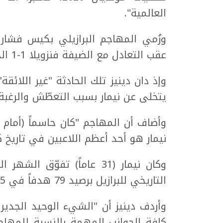
العالمية".
ورُمي المهاجم البرازيلي بكيس فشار
عقب التعادل مع الضيفة فنزويلا 1-1 الخميس ضمن تصفيات أميركا الجنوبية.
وإذ دان دينيز تلك الحادثة "غير اللائقة
يتخلى عن نيمار بسبب التعطّش والرغبة 
وأضاف أن المهاجم "كان حاسماً (أمام ف
نيمار هو أحد أعظم اللاعبين في تاريخ كر
وكان نيمار (31 عاماً) تفو
التاريخي للبرازيل برصيد 79 هدفاً في 125 مباراة دولية.
وأردف دينيز أن "الشيء الوحيد الجدير ب
كافة الجوانب المهمة بالنسبة للمهاج