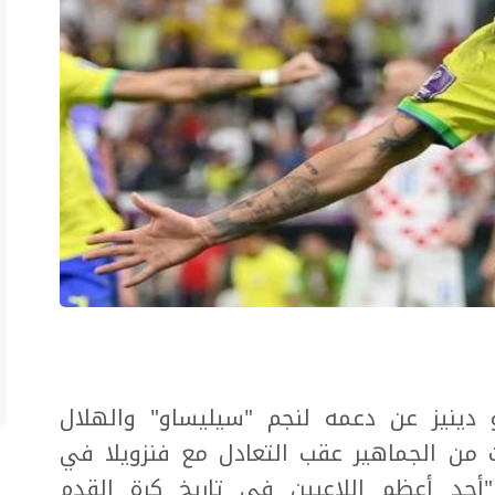
و دينيز عن دعمه لنجم "سيليساو" والهلال
ت من الجماهير عقب التعادل مع فنزويلا في
20، معتبراً أنه "أحد أعظم اللاعبين في تاريخ كرة القدم