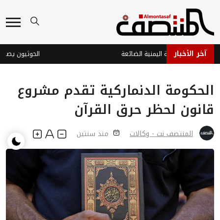
آخر الأخبار
اوة والدبلوماسية اليمنية الضائعة
الحوثيون يصعّدون
الحكومة الدنماركية تقدم مشروع
قانون لحظر حرق القرآن
المنتصف نت - وكالات
منذ سنتين