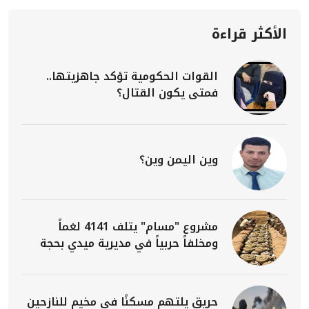
الأكثر قراءة
القوات الحكومية تؤكد جاهزيتها..
فمتى يكون القتال؟
وين اليمن وين؟
مشروع "مسام" يتلف 4141 لغماً
ومخلفاً حربياً في مديرية ميدي بحجة
حريق يلتهم مسكنًا في مخيم للنازحين