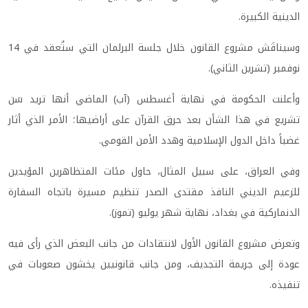
الدينية الكبيرة.
وسيناقَش مشروع القانون خلال جلسة البرلمان التي ستُعقد في 14
نوفمبر (تشرين الثاني).
وأعلنت الحكومة في نهاية أغسطس (آب) الماضي أنها تريد سَن
تشريع في هذا الشأن بعد حرق القرآن على أراضيها؛ الأمر الذي أثار
غضباً داخل الدول الإسلامية وهدد الأمن القومي.
وفي العراق، على سبيل المثال، حاول مئات المتظاهرين المؤيدين
للزعيم الديني النافذ مقتدى الصدر تنظيم مسيرة باتجاه السفارة
الدنماركية في بغداد، نهاية شهر يوليو (تموز).
وتعرض مشروع القانون الأول لانتقادات من جانب البعض الذي رأى فيه
عودة إلى جريمة التجديف، ومن جانب قانونيين يخشون صعوبات في
تنفيذه.