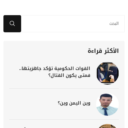
الأكثر قراءة
القوات الحكومية تؤكد جاهزيتها..
فمتى يكون القتال؟
وين اليمن وين؟