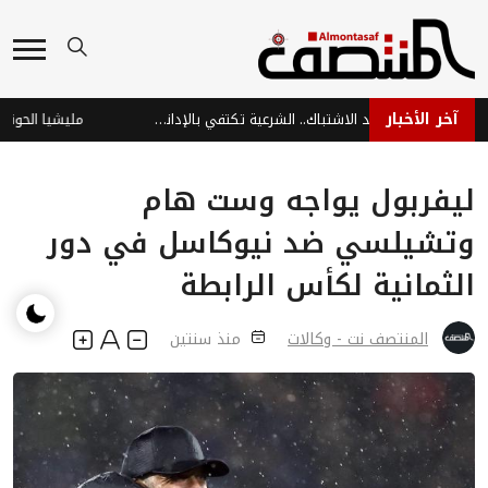
آخر الأخبار
طالبوها بكسر قواعد الاشتباك.. الشرعية تكتفي بالإدانة.. والحوثي يصعّد على مأرب
مليشيا الحوثي ت
ليفربول يواجه وست هام
وتشيلسي ضد نيوكاسل في دور
الثمانية لكأس الرابطة
المنتصف نت - وكالات
منذ سنتين