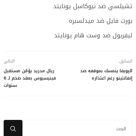
تشيلسي ضد نيوكاسل يونايتد
بورت فايل ضد ميدلسبره
ليفربول ضد وست هام يونايتد
السابق
التالي
اليويفا يتمسك بموقفه ضد
ريال مدريد يؤمّن مستقبل
إنفانتينو رغم اعتذاره
فينيسيوس بعقد ضخم لـ 6
سنوات