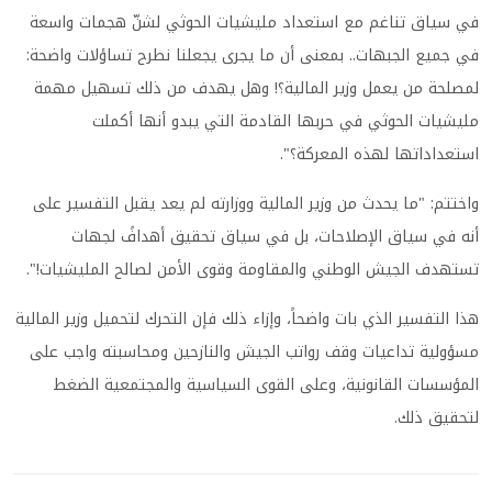
في سياق تناغم مع استعداد مليشيات الحوثي لشنّ هجمات واسعة
في جميع الجبهات.. بمعنى أن ما يجرى يجعلنا نطرح تساؤلات واضحة:
لمصلحة من يعمل وزير المالية؟! وهل يهدف من ذلك تسهيل مهمة
مليشيات الحوثي في حربها القادمة التي يبدو أنها أكملت
استعداداتها لهذه المعركة؟".
واختتم: "ما يحدث من وزير المالية ووزارته لم يعد يقبل التفسير على
أنه في سياق الإصلاحات، بل في سياق تحقيق أهدافً لجهات
تستهدف الجيش الوطني والمقاومة وقوى الأمن لصالح المليشيات!".
هذا التفسير الذي بات واضحاً، وإزاء ذلك فإن التحرك لتحميل وزير المالية
مسؤولية تداعيات وقف رواتب الجيش والنازحين ومحاسبته واجب على
المؤسسات القانونية، وعلى القوى السياسية والمجتمعية الضغط
لتحقيق ذلك.