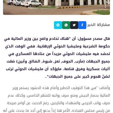
مشاركة الخبر:
قال مصدر مسؤول: أن "هناك تخادم واضح بين وزير المالية في
حكومة الشرعية ومليشيا الحوثي الإرهابية. ففي الوقت الذي
تحشد فيه مليشيات الحوثي مزيداً من عتادها العسكري في
جميع الجبهات (مأرب, الجوف, تعز, شبوة, الضالع, وأبين) ضمّت
آليات عسكرية وفرق قناصة، مايؤكد أن مليشيات الحوثي ترتب
لشنّ هجوم كبير على جميع الجبهات"..
وأضاف: "في هذا التوقيت الخطير وأمام هذه الحشود يستمر وزير
المالية بحصار الجيش ومنع صرف رواتبه للشهر الخامس، وكذلك عدم
صرف رواتب الجرحى والشهداء والنازحين، رغم الحديث عن أوامر صريحة
من رئيس مجلس القيادة، الأمر هنا إذاً يدعو إلى أخذ ما يحدث على أنه