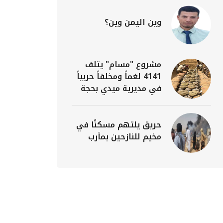
وين اليمن وين؟
مشروع "مسام" يتلف
4141 لغماً ومخلفاً حربياً
في مديرية ميدي بحجة
حريق يلتهم مسكنًا في
مخيم للنازحين بمأرب