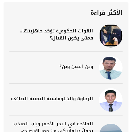
الأكثر قراءة
القوات الحكومية تؤكد جاهزيتها..
فمتى يكون القتال؟
وين اليمن وين؟
الرخاوة والدبلوماسية اليمنية الضائعة
الملاحة في البحر الأحمر وباب المندب:
تحولٌ دراماتيكي من ممرٍ اقتصادي