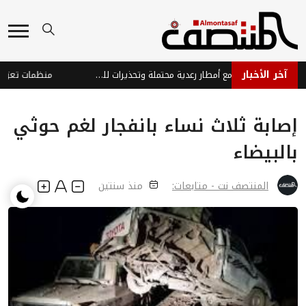
آخر الأخبار
توقعات طقس حار مع أمطار رعدية محتملة وتحذيرات للمواطنين
إصابة ثلاث نساء بانفجار لغم حوثي
بالبيضاء
المنتصف نت - متابعات:
منذ سنتين