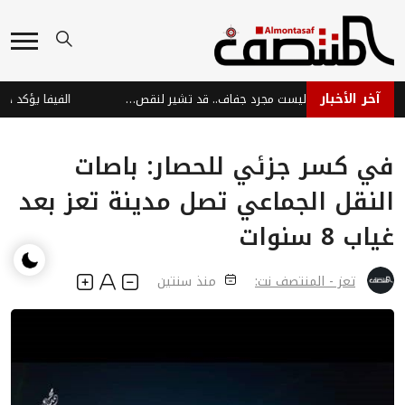
آخر الأخبار
تشققات زوايا الفم: ليست مجرد جفاف.. قد تشير لنقص فيتامينات وحديد!
في كسر جزئي للحصار: باصات
النقل الجماعي تصل مدينة تعز بعد
غياب 8 سنوات
تعز - المنتصف نت:
منذ سنتين