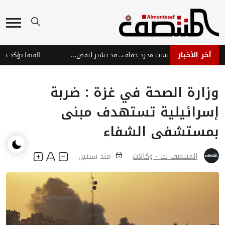
آخر الأخبار
تشققات زوايا الفم: ليست مجرد جفاف.. قد تشير لنقص فيتامينات وحديد!
وزارة الصحة في غزة : ضربة
إسرائيلية تستهدف مبنى
بمستشفى الشفاء
المنتصف نت - وكالات
منذ سنتين