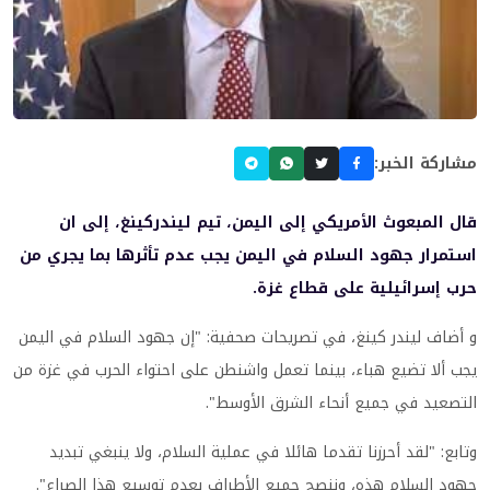
مشاركة الخبر:
قال المبعوث الأمريكي إلى اليمن، تيم ليندركينغ، إلى ان
استمرار جهود السلام في اليمن يجب عدم تأثرها بما يجري من
حرب إسرائيلية على قطاع غزة.
و أضاف ليندر كينغ، في تصريحات صحفية: "إن جهود السلام في اليمن
يجب ألا تضيع هباء، بينما تعمل واشنطن على احتواء الحرب في غزة من
التصعيد في جميع أنحاء الشرق الأوسط".
وتابع: "لقد أحرزنا تقدما هائلا في عملية السلام، ولا ينبغي تبديد
جهود السلام هذه، وننصح جميع الأطراف بعدم توسيع هذا الصراع".