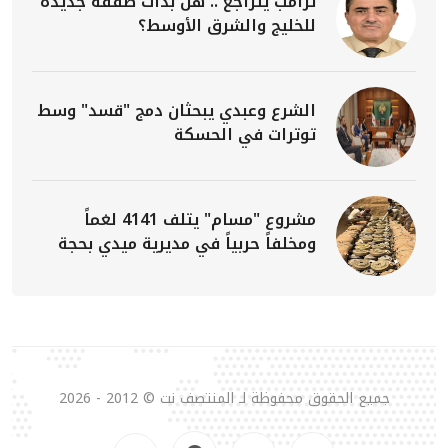
ترامب يتراجع .. هل بدأت صفقة جديدة
للخليج والشرق الأوسط؟
الشرع وعبدي يبحثان دمج "قسد" وسط
توترات في الحسكة
مشروع "مسام" يتلف 4141 لغماً
ومخلفاً حربياً في مديرية ميدي بحجة
جميع الحقوق محفوظة لـ المنتصف نت © 2012 - 2026