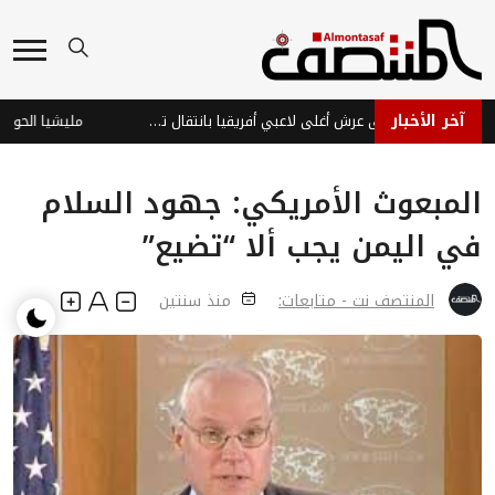
آخر الأخبار
ديوماندي يتربع على عرش أغلى لاعبي أفريقيا بانتقال تاريخي لريال مدريد
المبعوث الأمريكي: جهود السلام
في اليمن يجب ألا “تضيع”
المنتصف نت - متابعات:
منذ سنتين