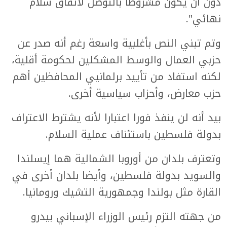
دون أن يكون مشروطا بالتوصل لاتفاق سلام
نهائي".
وتم تبني النص بأغلبية واسعة رغم أنه صدر عن
حزبي العمال والوسط المشكلين لحكومة أقلية،
لكنه استفاد من تأييد برلمانيي المحافظين أهم
حزب معارض، وأحزاب سياسية أخرى.
بيد أنه لن ينفذ فورا اعتبارا لأنه يشترط الاعتراف
بدولة فلسطين باستئناف عملية السلام.
وتعترف بلدان من أوروبا الشمالية هما إيسلندا
والسويد بدولة فلسطين، وأيضا بلدان أخرى في
القارة مثل بولندا وجمهورية التشيك ورومانيا.
من جهته التزم رئيس الوزراء الإسباني بيدرو