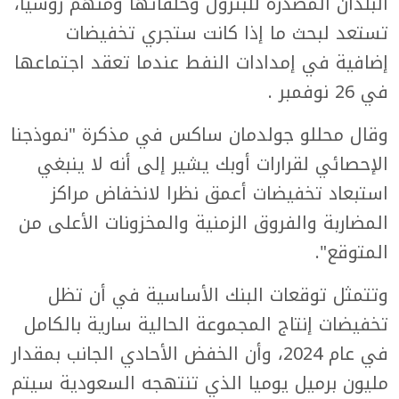
البلدان المصدرة للبترول وحلفائها ومنهم روسيا،
تستعد لبحث ما إذا كانت ستجري تخفيضات
إضافية في إمدادات النفط عندما تعقد اجتماعها
في 26 نوفمبر .
وقال محللو جولدمان ساكس في مذكرة "نموذجنا
الإحصائي لقرارات أوبك يشير إلى أنه لا ينبغي
استبعاد تخفيضات أعمق نظرا لانخفاض مراكز
المضاربة والفروق الزمنية والمخزونات الأعلى من
المتوقع".
وتتمثل توقعات البنك الأساسية في أن تظل
تخفيضات إنتاج المجموعة الحالية سارية بالكامل
في عام 2024، وأن الخفض الأحادي الجانب بمقدار
مليون برميل يوميا الذي تنتهجه السعودية سيتم