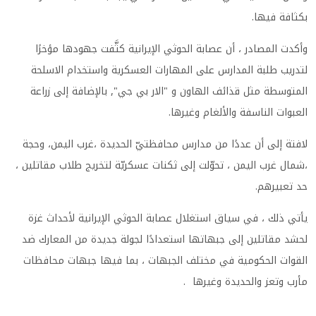
بكثافة فيها.
وأكدت المصادر ، أن عصابة الحوثي الإيرانية كثَّفت جهودها مؤخرًا
لتدريب طلبة المدارس على المهارات العسكرية واستخدام الاسلحة
المتوسطة مثل قذائف الهاون و "الار بي جي", بالإضافة إلى زراعة
العبوات الناسفة والألغام وغيرها.
لافتة إلى أن عددًا من مدارس محافظتيّ الحديدة ،غرب اليمن، وحجة
،شمال غرب اليمن ، تحوّلت إلى ثكنات عسكريّة لتخريج طلاب مقاتلين ،
حد تعبيرهم.
يأتي ذلك ، في سياق استغلال عصابة الحوثي الإيرانية لأحداث غزة
لحشد مقاتلين إلى جبهاتها استعدادًا لجولة جديدة من المعارك ضد
القوات الحكومية في مختلف الجبهات ، بما فيها جبهات محافظات
مأرب وتعز والحديدة وغيرها .