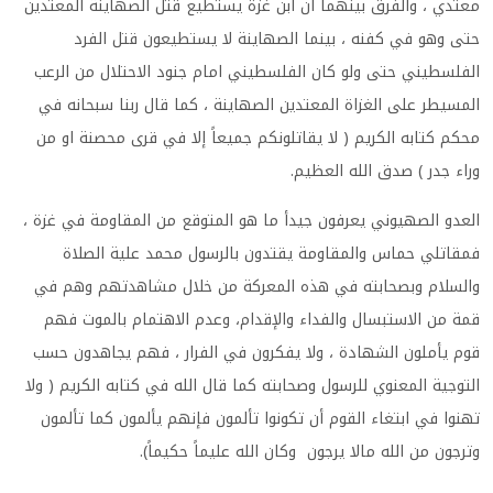
معتدي ، والفرق بينهما ان ابن غزة يستطيع قتل الصهاينة المعتدين
حتى وهو في كفنه ، بينما الصهاينة لا يستطيعون قتل الفرد
الفلسطيني حتى ولو كان الفلسطيني امام جنود الاحتلال من الرعب
المسيطر على الغزاة المعتدين الصهاينة ، كما قال ربنا سبحانه في
محكم كتابه الكريم ( لا يقاتلونكم جميعاً إلا في قرى محصنة او من
وراء جدر ) صدق الله العظيم.
العدو الصهيوني يعرفون جيدأ ما هو المتوقع من المقاومة في غزة ،
فمقاتلي حماس والمقاومة يقتدون بالرسول محمد علية الصلاة
والسلام وبصحابته في هذه المعركة من خلال مشاهدتهم وهم في
قمة من الاستبسال والفداء والإقدام، وعدم الاهتمام بالموت فهم
قوم يأملون الشهادة ، ولا يفكرون في الفرار ، فهم يجاهدون حسب
التوجية المعنوي للرسول وصحابته كما قال الله في كتابه الكريم ( ولا
تهنوا في ابتغاء القوم أن تكونوا تألمون فإنهم يألمون كما تألمون
وترجون من الله مالا يرجون وكان الله عليماً حكيماً).