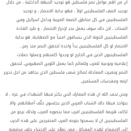
ان من اهم عوامل نصر فلسطين هو توحيد الجبهة الداخلية ، من خلال
توحيد الصف الفلسطيني اولاً ، فهو بداية الانتصار ، و توحيد
الفلسطنيين في كل مناطق الضفة الغربية وداخل اسرائيل وفي
الشتات ، لان ذلك سوف يعمل بجد لإحراز الانتصار ، و طرد القادة
الفلسطينيين الخونة الذي ينساقون امنياً مع الصهاينة. هو بداية
الانتصار لو كل الفلسطينيين يداً واحدة لتحقق النصر منذ زمن .
الفلسطينيون الذين في الخارج لو وحدوا كلمتهم وعملوا حملات
إعلامية وتوعية للغرب وللعالم كما يعمل اللوبي الصهيوني، لتحقق
النصر وتغيرت المعادلة لصالح شعب فلسطين الذي يجاهد من اجل تحرير
ارضه ومقدسات المسلمين.
ونحن نحمد الله ان هذه المعارك التي يكثر فيها الشهداء في غزة ، لا
يتواجد فيها ذلك الشباب العربي الذين يجلسون خلّف أمهاتهم، والا
لكانت هزيمة الفلسطينيين اقرب مما يتصوره العرب، ولذلك نرجو من
الفلسطينيين ان لا يسمحوا بتوجه العرب المتفرجين على هذه الحرب
الى الانضمام لهذه المعركة ، فمن تعوّد على الإختباء خلف مرضعته