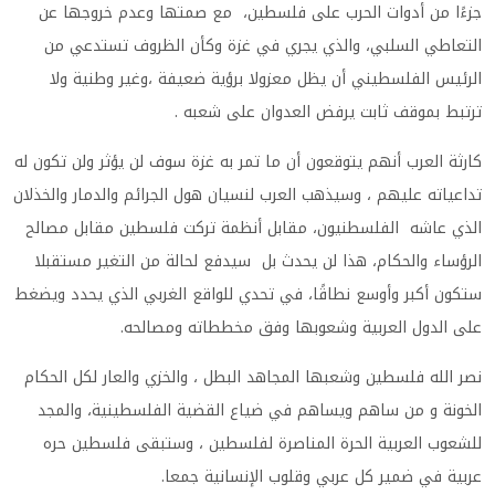
جزءًا من أدوات الحرب على فلسطين، مع صمتها وعدم خروجها عن
التعاطي السلبي، والذي يجري في غزة وكأن الظروف تستدعي من
الرئيس الفلسطيني أن يظل معزولا برؤية ضعيفة ،وغير وطنية ولا
ترتبط بموقف ثابت يرفض العدوان على شعبه .
كارثة العرب أنهم يتوقعون أن ما تمر به غزة سوف لن يؤثر ولن تكون له
تداعياته عليهم ، وسيذهب العرب لنسيان هول الجرائم والدمار والخذلان
الذي عاشه الفلسطنيون، مقابل أنظمة تركت فلسطين مقابل مصالح
الرؤساء والحكام، هذا لن يحدث بل سيدفع لحالة من التغير مستقبلا
ستكون أكبر وأوسع نطاقًا، في تحدي للواقع الغربي الذي يحدد ويضغط
على الدول العربية وشعوبها وفق مخططاته ومصالحه.
نصر الله فلسطين وشعبها المجاهد البطل ، والخزي والعار لكل الحكام
الخونة و من ساهم ويساهم في ضياع القضية الفلسطينية، والمجد
للشعوب العربية الحرة المناصرة لفلسطين ، وستبقى فلسطين حره
عربية في ضمير كل عربي وقلوب الإنسانية جمعا.