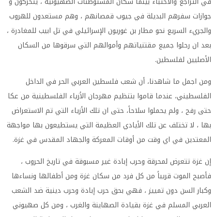
في التراجع والاختباء بينما سكان المستوطنات الصهيونية ، يتحركون و
جوازات سفرهم البديلة في جيوب قمصانهم ، وهم مستعدون للهروب
والجريء السريع نحو مطار بن غوريون الإسرائيلي في تل ابيب للمغادرة ،
بعد ان رحلوا جميع مقتنياتهم وأموالهم التي سرقوها من السكان
الأصليين لفلسطين.
ومن اجمل ما شاهدنا، أن شعب فلسطين العربي الحر في الداخل
الفلسطيني، عندما قاموا بتنظيم مهرجان الأزياء الفلسطينية من عكا
حتى رفح ، ولم يحملوا سلاحاً، حتى ان تلك الأزياء التي تم الاستعراض
بها ، لا تختلف عن تلك الأيادي العظيمة التي يستطيعون بها مواجهة
المعتدين في اي وقت من أوقات المعركة والجهاد المقدس في غزة.
إن غزة تتعرض لمحرقة وحرب إبادة غير مسبوقة في تاريخ الحروب ،
فأصبح الموت قريباً من كل فرد من سكان غزة ومن أطفالها ونساءها
وكبار السن دون تمييز ، فهي بحق حرب إبادة وحرب دينية ضد الشعب
العربي المسلم في غزة بقيادة الصهاينة والغرب ، ومن كل صهيوني