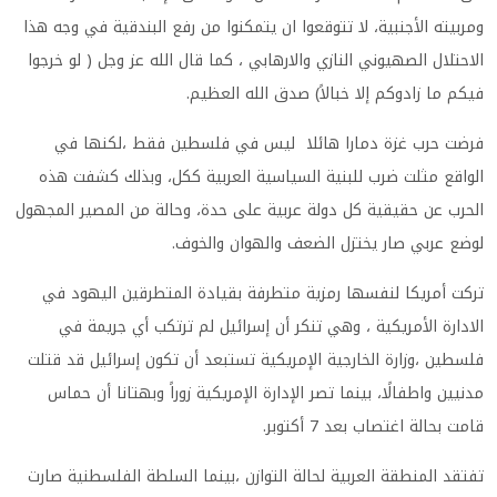
ومربيته الأجنبية، لا تتوقعوا ان يتمكنوا من رفع البندقية في وجه هذا
الاحتلال الصهيوني النازي والارهابي ، كما قال الله عز وجل ( لو خرجوا
فيكم ما زادوكم إلا خبالاً) صدق الله العظيم.
فرضت حرب غزة دمارا هائلا ليس في فلسطين فقط ،لكنها في
الواقع مثلت ضرب للبنية السياسية العربية ككل، وبذلك كشفت هذه
الحرب عن حقيقية كل دولة عربية على حدة، وحالة من المصير المجهول
لوضع عربي صار يختزل الضعف والهوان والخوف.
تركت أمريكا لنفسها رمزية متطرفة بقيادة المتطرقين اليهود في
الادارة الأمريكية ، وهي تنكر أن إسرائيل لم ترتكب أي جريمة في
فلسطين ،وزارة الخارجية الإمريكية تستبعد أن تكون إسرائيل قد قتلت
مدنيين واطفالًا، بينما تصر الإدارة الإمريكية زوراً وبهتانا أن حماس
قامت بحالة اغتصاب بعد 7 أكتوبر.
تفتقد المنطقة العربية لحالة التوازن ،بينما السلطة الفلسطنية صارت