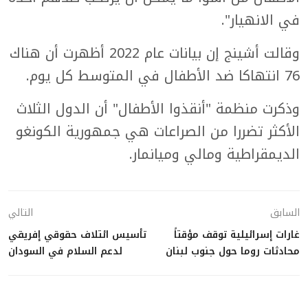
في الانهيار".
وقالت أشينج إن بيانات عام 2022 أظهرت أن هناك
76 انتهاكا ضد الأطفال في المتوسط كل يوم.
وذكرت منظمة "أنقذوا الأطفال" أن الدول الثلاث
الأكثر تضررا من الصراعات هي جمهورية الكونغو
الديمقراطية ومالي وميانمار.
السابق
التالي
غارات إسرائيلية توقف مؤقتاً
تأسيس ائتلاف حقوقي إفريقي
محادثات روما حول جنوب لبنان
لدعم السلام في السودان