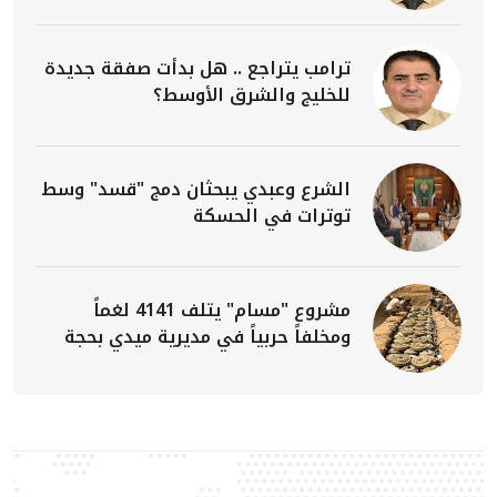
ترامب يتراجع .. هل بدأت صفقة جديدة
للخليج والشرق الأوسط؟
الشرع وعبدي يبحثان دمج "قسد" وسط
توترات في الحسكة
مشروع "مسام" يتلف 4141 لغماً
ومخلفاً حربياً في مديرية ميدي بحجة