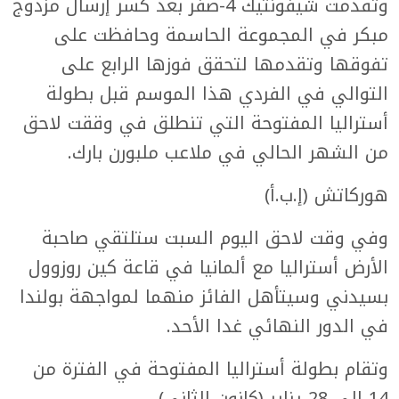
وتقدمت شيفونتيك 4-صفر بعد كسر إرسال مزدوج
مبكر في المجموعة الحاسمة وحافظت على
تفوقها وتقدمها لتحقق فوزها الرابع على
التوالي في الفردي هذا الموسم قبل بطولة
أستراليا المفتوحة التي تنطلق في وققت لاحق
من الشهر الحالي في ملاعب ملبورن بارك.
هوركاتش (إ.ب.أ)
وفي وقت لاحق اليوم السبت ستلتقي صاحبة
الأرض أستراليا مع ألمانيا في قاعة كين روزوول
بسيدني وسيتأهل الفائز منهما لمواجهة بولندا
في الدور النهائي غدا الأحد.
وتقام بطولة أستراليا المفتوحة في الفترة من
14 إلى 28 يناير (كانون الثاني).