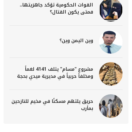
القوات الحكومية تؤكد جاهزيتها..
فمتى يكون القتال؟
وين اليمن وين؟
مشروع "مسام" يتلف 4141 لغماً
ومخلفاً حربياً في مديرية ميدي بحجة
حريق يلتهم مسكنًا في مخيم للنازحين
بمأرب