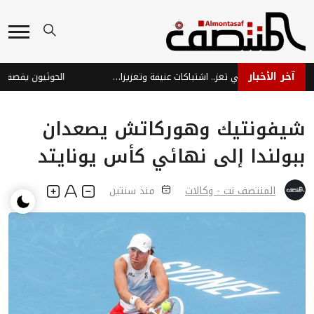
آخر الأخبار
تصعيد حوثي خطير في تعز.. اشتباكات عنيفة وتعزيزات عسكرية تتجه إلى الجبهة الشرقية وسط مخاوف من تفجير موجة جديدة من القتال
الحوثيون يقصفون الم
شيفونتيك وهوركاتش يصعدان
ببولندا إلى نهائي كأس يونايتد
المنتصف نت - وكالات
منذ سنتين