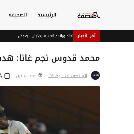
الرئيسية
الصحيفة
آخر الأخبار
دراسة: بكتيريا الجلد ورائحة الجسم يجذبان البعوض
فيفا يمن
محمد قدوس نجم غانا: هدفن
المنتصف نت - وكالات
منذ سنتين