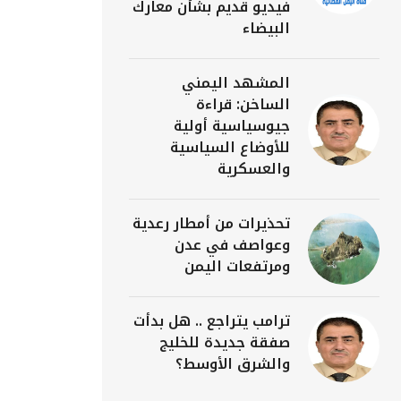
فيديو قديم بشأن معارك
البيضاء
المشهد اليمني
الساخن: قراءة
جيوسياسية أولية
للأوضاع السياسية
والعسكرية
تحذيرات من أمطار رعدية
وعواصف في عدن
ومرتفعات اليمن
ترامب يتراجع .. هل بدأت
صفقة جديدة للخليج
والشرق الأوسط؟