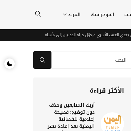
ست
انفوجرافيك
المزيد
عنف الأسري ويحوّل حياة المدنيين إلى مأساة
اكتشافات مذهلة قرب القم
الأكثر قراءة
أربك المتابعين وحذف
دون توضيح: فضيحة
إعلامية للفضائية
اليمنية بعد إعادة نشر