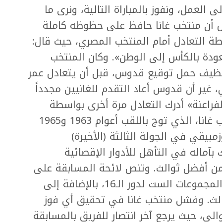
ى العمل، ونفوز بالمباراة التالية، ونرى ما
أن منتخب غانا حافظ على حظوظه كاملة
طة التعادل أمام المنتخب المصري، حيث قال:
عودة بالكأس إلى الوطن». وكان المنتخب
ظيف حمل توقيع قدوس، قبل أن يتعادل عمر
ير أن قدوس أعاد التقدم للغانيين مجدداً
فراعنة» أدرك التعادل مرة أخرى بواسطة
مصطفى محمد. وبات يتعين على منتخب غانا، الذي توج باللقب أعوام 1963 و1965
ب الموزمبيقي في الجولة الثالثة (الأخيرة)
بآماله في التأهل للأدوار الإقصائية
ن أفضل ثوالث. وتنص لائحة المسابقة على
تأهل متصدر ووصيف كل مجموعة في المجموعات الست لدور الـ16، بالإضافة إلى
 الثالث. وفشل منتخب غانا في تحقيق أي فوز
والي، حيث يرجع آخر انتصار للفريق بالمسابقة