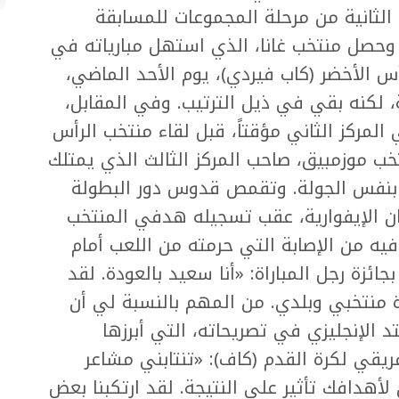
الثانية من مرحلة المجموعات للمسابقة
ر. وحصل منتخب غانا، الذي استهل مبارياته في
2 أمام منتخب الرأس الأخضر (كاب فيردي)، يوم الأحد الماضي،
لكنه بقي في ذيل الترتيب. وفي المقابل،
مركز الثاني مؤقتاً، قبل لقاء منتخب الرأس
رصيد 3 نقاط، مع منتخب موزمبيق، صاحب المركز الثالث الذي يمتلك
بنفس الجولة. وتقمص قدوس دور البطولة
جان الإيفوارية، عقب تسجيله هدفي المنتخب
فيه من الإصابة التي حرمته من اللعب أمام
ائزة رجل المباراة: «أنا سعيد بالعودة. لقد
منتخبي وبلدي. من المهم بالنسبة لي أن
 الإنجليزي في تصريحاته، التي أبرزها
فريقي لكرة القدم (كاف): «تنتابني مشاعر
أهدافك تأثير على النتيجة. لقد ارتكبنا بعض