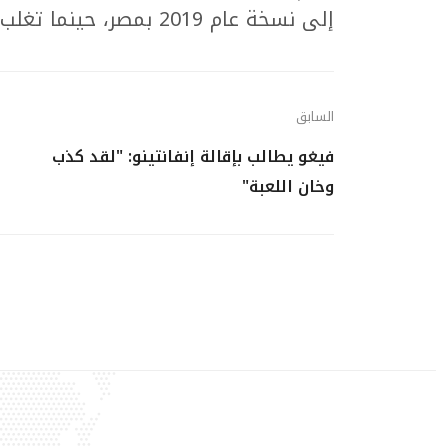
إلى نسخة عام 2019 بمصر، حينما تغلب 2 - صفر على غينيا بيساو بدور المجموعات.
السابق
فيغو يطالب بإقالة إنفانتينو: "لقد كذب
وخان اللعبة"