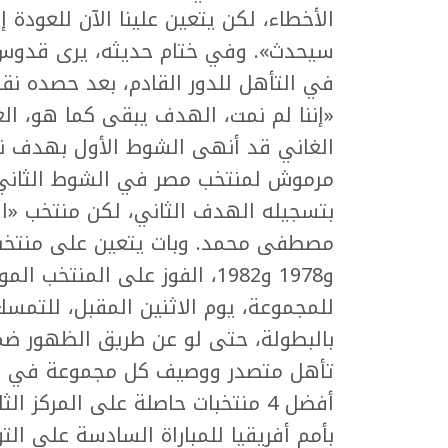
الأخطاء، لكن يتعين علينا الآن للعودة إل
سيحدث». وفي ختام حديثه، يرى قدوس 
في التأهل للدور القادم، بعد حصده نق
«إننا لم نمت، الهدف يبقى كما هو، ال
الغاني قد أنهى الشوط الأول بهدف ن
مرموش لمنتخب مصر في الشوط الثاني، غ
بتسجيله الهدف الثاني، لكن منتخب «ال
و1978 و1982، الفوز على المنتخ
للمجموعة، يوم الاثنين المقبل، للتمسك 
بالبطولة، حتى لو عن طريق الظهور ضم
أفضل 4 منتخبات حاصلة على المركز
بأمم أفريقيا للمباراة السادسة على الت